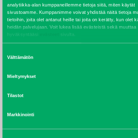
Varaosat
analytiikka-alan kumppaneillemme tietoja siitä, miten käytät
Puh 020 7458 686
sivustoamme. Kumppanimme voivat yhdistää näitä tietoja mu
varaosat@j-trading.fi
tietoihin, joita olet antanut heille tai joita on kerätty, kun olet 
heidän palvelujaan. Voit lukea lisää evästeistä sekä muuttaa
hyväksyntääsi
evästeet
sivulta.
HENRIK ÅVALL
Suostumuksen
Varaosamyynti
Välttämätön
valinta
Puh 020 7458 606
henrik.avall@j-trading.fi
Mieltymykset
CHRISTER LÖNNBERG
Tilastot
Varaosamyynti ja ostotoiminta
Puh 020 7458 612
Markkinointi
christer.lonnberg@j-trading.fi