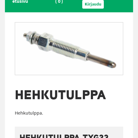
etusivu
(
0
)
Kirjaudu
HEHKUTULPPA
Hehkutulppa.
HEHKUTULPPA TXG23