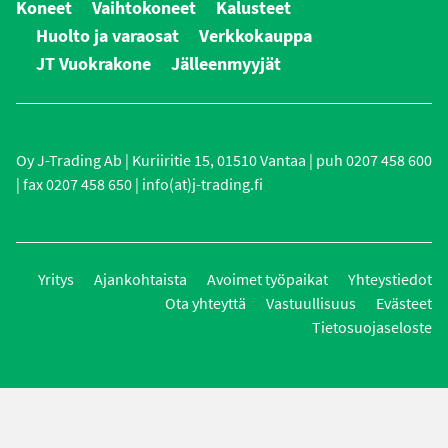
Koneet
Vaihtokoneet
Kalusteet
Huolto ja varaosat
Verkkokauppa
JT Vuokrakone
Jälleenmyyjät
Oy J-Trading Ab | Kuriiritie 15, 01510 Vantaa | puh 0207 458 600
| fax 0207 458 650 | info(at)j-trading.fi
Yritys
Ajankohtaista
Avoimet työpaikat
Yhteystiedot
Ota yhteyttä
Vastuullisuus
Evästeet
Tietosuojaseloste