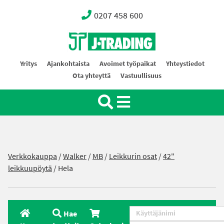
0207 458 600
Oy J-Trading Ab
Yritys
Ajankohtaista
Avoimet työpaikat
Yhteystiedot
Ota yhteyttä
Vastuullisuus
Verkkokauppa
/
Walker
/
MB
/
Leikkurin osat
/
42"
leikkuupöytä
/ Hela
Hae