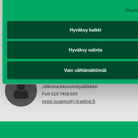
Näytä
KIMMO NUUTINEN
Hyväksy kaikki
Taajama- ja viheralueiden hoitokoneet ja
Vuokrakoneet
Puh 040 4814 189
Hyväksy valinta
etunimi.sukunimi@j-trading.fi
Vain välttämättömät
PEPE JUVAMO
Jälkimarkkinointipäällikkö
Puh 020 7458 609
pepe.juvamo@j-trading.fi