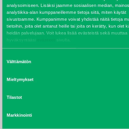
analysoimiseen. Lisäksi jaamme sosiaalisen median, mainos
VARAOSAT
analytiikka-alan kumppaneillemme tietoja siitä, miten käytät
Varaosat
sivustoamme. Kumppanimme voivat yhdistää näitä tietoja mu
Puh 020 7458 686
tietoihin, joita olet antanut heille tai joita on kerätty, kun olet 
varaosat@j-trading.fi
heidän palvelujaan. Voit lukea lisää evästeistä sekä muuttaa
hyväksyntääsi
evästeet
sivulta.
Suostumuksen
HENRIK ÅVALL
Välttämätön
valinta
Varaosamyynti
Puh 020 7458 606
Mieltymykset
henrik.avall@j-trading.fi
Tilastot
CHRISTER LÖNNBERG
Varaosamyynti ja ostotoiminta
Markkinointi
Puh 020 7458 612
christer.lonnberg@j-trading.fi