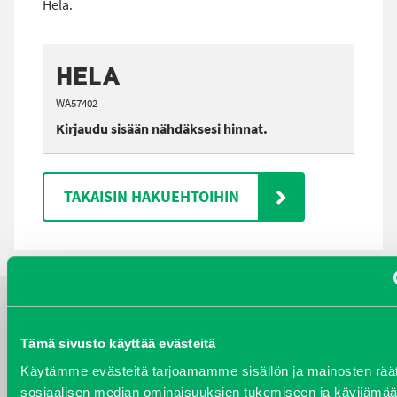
Hela.
HELA
WA57402
Kirjaudu sisään nähdäksesi hinnat.
TAKAISIN HAKUEHTOIHIN
YHTEYSTIEDOT
Tämä sivusto käyttää evästeitä
Käytämme evästeitä tarjoamamme sisällön ja mainosten räät
sosiaalisen median ominaisuuksien tukemiseen ja kävijäm