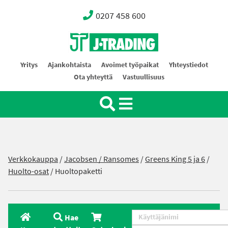
0207 458 600
Oy J-Trading Ab
Yritys
Ajankohtaista
Avoimet työpaikat
Yhteystiedot
Ota yhteyttä
Vastuullisuus
Verkkokauppa
/
Jacobsen / Ransomes
/
Greens King 5 ja 6
/
Huolto-osat
/ Huoltopaketti
Hae