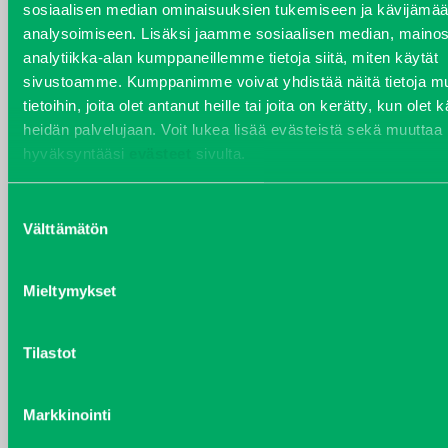
sosiaalisen median ominaisuuksien tukemiseen ja kävijäm
analysoimiseen. Lisäksi jaamme sosiaalisen median, mainos
VARAOSAT
analytiikka-alan kumppaneillemme tietoja siitä, miten käytät
sivustoamme. Kumppanimme voivat yhdistää näitä tietoja mu
Varaosat
tietoihin, joita olet antanut heille tai joita on kerätty, kun olet 
Puh 020 7458 686
heidän palvelujaan. Voit lukea lisää evästeistä sekä muuttaa
varaosat@j-trading.fi
hyväksyntääsi
evästeet
sivulta.
Suostumuksen
HENRIK ÅVALL
Välttämätön
valinta
Varaosamyynti
Puh 020 7458 606
Mieltymykset
henrik.avall@j-trading.fi
Tilastot
CHRISTER LÖNNBERG
Varaosamyynti ja ostotoiminta
Markkinointi
Puh 020 7458 612