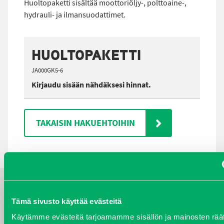
Huoltopaketti sisältää moottoriöljy-, polttoaine-,
hydrauli- ja ilmansuodattimet.
HUOLTOPAKETTI
JA000GK5-6
Kirjaudu sisään nähdäksesi hinnat.
TAKAISIN HAKUEHTOIHIN
YHTEYSTIEDOT
Tämä sivusto käyttää evästeitä
Käytämme evästeitä tarjoamamme sisällön ja mainosten räät