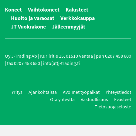
Koneet
Vaihtokoneet
Kalusteet
Huolto ja varaosat
Verkkokauppa
JT Vuokrakone
Jälleenmyyjät
Oy J-Trading Ab | Kuriiritie 15, 01510 Vantaa | puh 0207 458 600
| fax 0207 458 650 | info(at)j-trading.fi
Yritys
Ajankohtaista
Avoimet työpaikat
Yhteystiedot
Ota yhteyttä
Vastuullisuus
Evästeet
Tietosuojaseloste