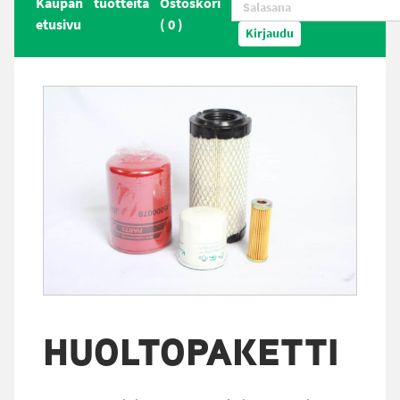
Kaupan
tuotteita
Ostoskori
etusivu
(
0
)
Kirjaudu
HUOLTOPAKETTI