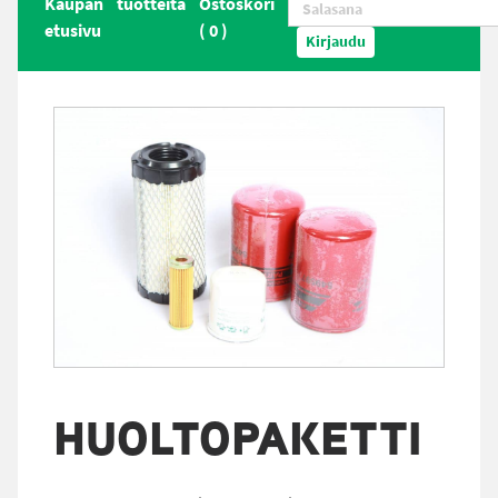
Kaupan
tuotteita
Ostoskori
etusivu
(
0
)
Kirjaudu
HUOLTOPAKETTI