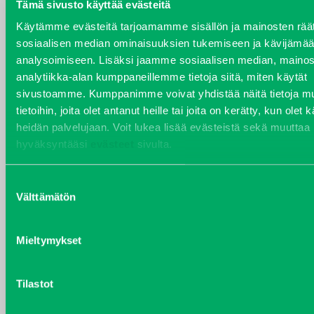
Tämä sivusto käyttää evästeitä
YHTEYSTIEDOT
Käytämme evästeitä tarjoamamme sisällön ja mainosten räät
sosiaalisen median ominaisuuksien tukemiseen ja kävijäm
analysoimiseen. Lisäksi jaamme sosiaalisen median, mainos
analytiikka-alan kumppaneillemme tietoja siitä, miten käytät
sivustoamme. Kumppanimme voivat yhdistää näitä tietoja mu
VARAOSAT
tietoihin, joita olet antanut heille tai joita on kerätty, kun olet 
Varaosat
heidän palvelujaan. Voit lukea lisää evästeistä sekä muuttaa
Puh 020 7458 686
hyväksyntääsi
evästeet
sivulta.
varaosat@j-trading.fi
Suostumuksen
Välttämätön
valinta
HENRIK ÅVALL
Varaosamyynti
Mieltymykset
Puh 020 7458 606
henrik.avall@j-trading.fi
Tilastot