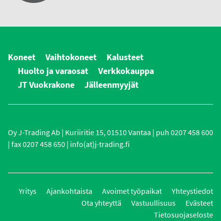
Koneet
Vaihtokoneet
Kalusteet
Huolto ja varaosat
Verkkokauppa
JT Vuokrakone
Jälleenmyyjät
Oy J-Trading Ab | Kuriiritie 15, 01510 Vantaa | puh 0207 458 600
| fax 0207 458 650 | info(at)j-trading.fi
Yritys
Ajankohtaista
Avoimet työpaikat
Yhteystiedot
Ota yhteyttä
Vastuullisuus
Evästeet
Tietosuojaseloste