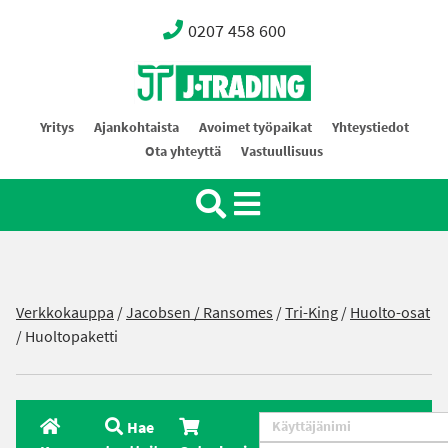
0207 458 600
Oy J-Trading Ab
Yritys
Ajankohtaista
Avoimet työpaikat
Yhteystiedot
Ota yhteyttä
Vastuullisuus
Verkkokauppa
/
Jacobsen / Ransomes
/
Tri-King
/
Huolto-osat
/ Huoltopaketti
Hae