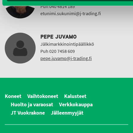
Puh 040 4814 189
etunimi.sukunimi@j-trading.fi
PEPE JUVAMO
Jälkimarkkinointipäällikkö
Puh 020 7458 609
pepe.juvamo@j-trading.fi
Koneet
Vaihtokoneet
Kalusteet
Huolto ja varaosat
Verkkokauppa
JT Vuokrakone
Jälleenmyyjät