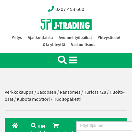
0207 458 600
Oy J-Trading Ab
Yritys
Ajankohtaista
Avoimet työpaikat
Yhteystiedot
Ota yhteyttä
Vastuullisuus
Verkkokauppa
/
Jacobsen / Ransomes
/
Turfcat 728
/
Huolto-
osat
/
Kubota moottori
/ Huoltopaketti
Hae