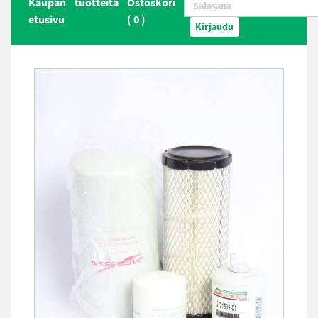
Kaupan
tuotteita
Ostoskori
etusivu
(
0
)
Kirjaudu