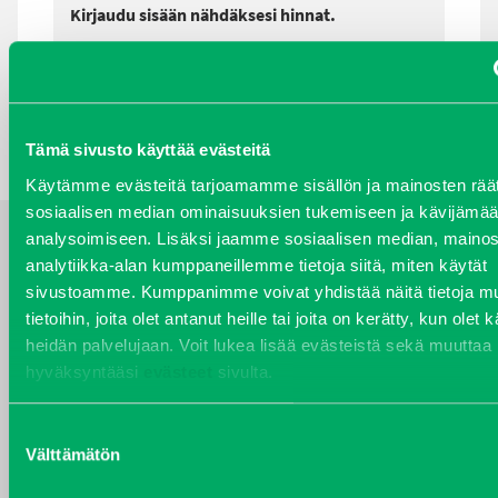
Kirjaudu sisään nähdäksesi hinnat.
TAKAISIN HAKUEHTOIHIN
Tämä sivusto käyttää evästeitä
Käytämme evästeitä tarjoamamme sisällön ja mainosten räät
sosiaalisen median ominaisuuksien tukemiseen ja kävijäm
analysoimiseen. Lisäksi jaamme sosiaalisen median, mainos
YHTEYSTIEDOT
analytiikka-alan kumppaneillemme tietoja siitä, miten käytät
sivustoamme. Kumppanimme voivat yhdistää näitä tietoja mu
tietoihin, joita olet antanut heille tai joita on kerätty, kun olet 
heidän palvelujaan. Voit lukea lisää evästeistä sekä muuttaa
hyväksyntääsi
evästeet
sivulta.
VARAOSAT
Varaosat
Suostumuksen
Puh 020 7458 686
Välttämätön
valinta
varaosat@j-trading.fi