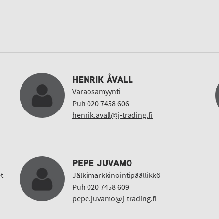
HENRIK ÅVALL
Varaosamyynti
Puh 020 7458 606
henrik.avall@j-trading.fi
PEPE JUVAMO
t
Jälkimarkkinointipäällikkö
Puh 020 7458 609
pepe.juvamo@j-trading.fi