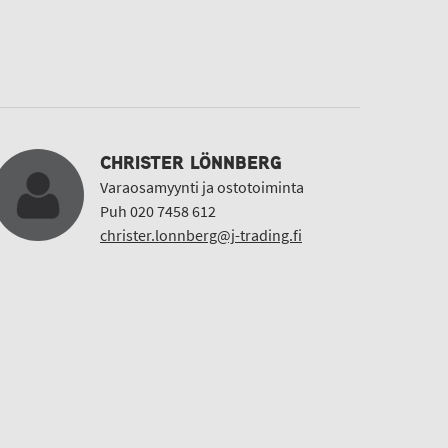
CHRISTER LÖNNBERG
Varaosamyynti ja ostotoiminta
Puh 020 7458 612
christer.lonnberg@j-trading.fi