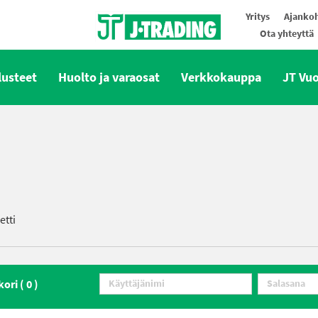
Yritys
Ajankoh
Ota yhteyttä
Oy J-Trading Ab
lusteet
Huolto ja varaosat
Verkkokauppa
JT Vu
etti
kori (
0
)