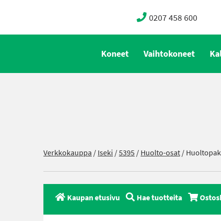
0207 458 600
Koneet
Vaihtokoneet
Ka
Verkkokauppa
/
Iseki
/
5395
/
Huolto-osat
/ Huoltopak
Kaupan etusivu
Hae tuotteita
Ostos