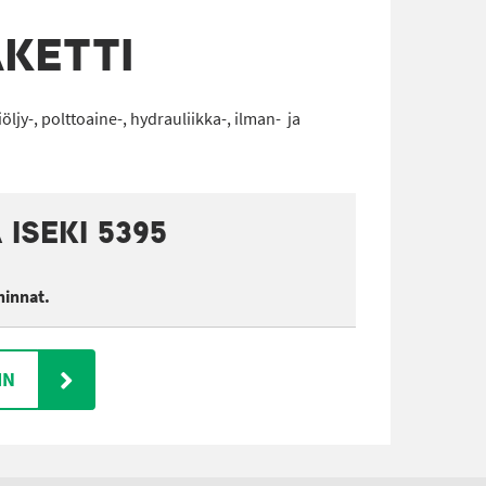
KETTI
ljy-, polttoaine-, hydrauliikka-, ilman- ja
ISEKI 5395
hinnat.
IN