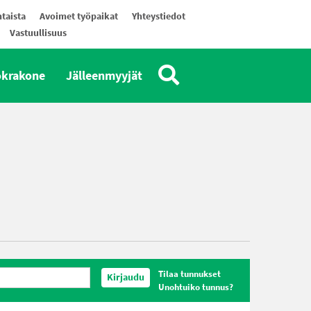
taista
Avoimet työpaikat
Yhteystiedot
Vastuullisuus
okrakone
Jälleenmyyjät
Tilaa tunnukset
Kirjaudu
Unohtuiko tunnus?