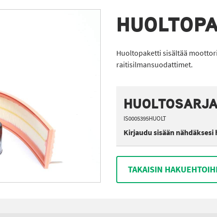
HUOLTOPA
Huoltopaketti sisältää moottoriö
raitisilmansuodattimet.
HUOLTOSARJA 
IS0005395HUOLT
Kirjaudu sisään nähdäksesi 
TAKAISIN HAKUEHTOIH