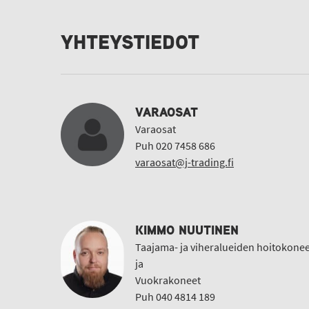
YHTEYSTIEDOT
VARAOSAT
Varaosat
Puh 020 7458 686
varaosat@j-trading.fi
KIMMO NUUTINEN
Taajama- ja viheralueiden hoitokonee
ja
Vuokrakoneet
Puh 040 4814 189