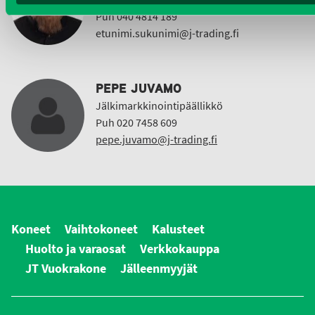
Puh 040 4814 189
etunimi.sukunimi@j-trading.fi
PEPE JUVAMO
Jälkimarkkinointipäällikkö
Puh 020 7458 609
pepe.juvamo@j-trading.fi
Koneet
Vaihtokoneet
Kalusteet
Huolto ja varaosat
Verkkokauppa
JT Vuokrakone
Jälleenmyyjät