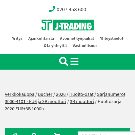
0207 458 600
Oy J-Trading Ab
Yritys
Ajankohtaista
Avoimet työpaikat
Yhteystiedot
Ota yhteyttä
Vastuullisuus
Verkkokauppa
/
Bucher
/
2020
/
Huolto-osat
/
Sarjanumerot
3000-4101 - EU6 ja 3B moottori
/
3B moottori
/ Huoltosarja
2020 EU6+3B 1000h