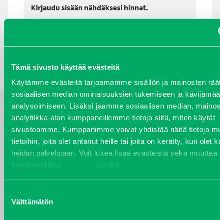
Kirjaudu sisään nähdäksesi hinnat.
TAKAISIN HAKUEHTOIHIN
Tämä sivusto käyttää evästeitä
Käytämme evästeitä tarjoamamme sisällön ja mainosten räät
sosiaalisen median ominaisuuksien tukemiseen ja kävijäm
analysoimiseen. Lisäksi jaamme sosiaalisen median, mainos
analytiikka-alan kumppaneillemme tietoja siitä, miten käytät
YHTEYSTIEDOT
sivustoamme. Kumppanimme voivat yhdistää näitä tietoja mu
tietoihin, joita olet antanut heille tai joita on kerätty, kun olet 
heidän palvelujaan. Voit lukea lisää evästeistä sekä muuttaa
hyväksyntääsi
evästeet
sivulta.
VARAOSAT
Varaosat
Suostumuksen
Puh 020 7458 686
Välttämätön
valinta
varaosat@j-trading.fi