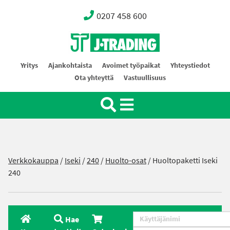
0207 458 600
Oy J-Trading Ab
Yritys
Ajankohtaista
Avoimet työpaikat
Yhteystiedot
Ota yhteyttä
Vastuullisuus
Verkkokauppa
/
Iseki
/
240
/
Huolto-osat
/ Huoltopaketti Iseki
240
Hae