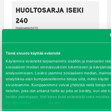
HUOLTOSARJA ISEKI
240
IS000240HUOLTO
Kirjaudu sisään nähdäksesi hinnat.
Tämä sivusto käyttää evästeitä
TAKAISIN HAKUEHTOIHIN
Käytämme evästeitä tarjoamamme sisällön ja mainosten räät
sosiaalisen median ominaisuuksien tukemiseen ja kävijäm
analysoimiseen. Lisäksi jaamme sosiaalisen median, mainos
analytiikka-alan kumppaneillemme tietoja siitä, miten käytät
sivustoamme. Kumppanimme voivat yhdistää näitä tietoja mu
YHTEYSTIEDOT
tietoihin, joita olet antanut heille tai joita on kerätty, kun olet 
heidän palvelujaan. Voit lukea lisää evästeistä sekä muuttaa
hyväksyntääsi
evästeet
sivulta.