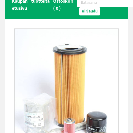
Kaupan
tuotteita
Ostoskori
etusivu
(
0
)
Kirjaudu