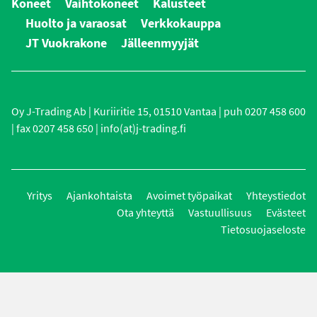
Koneet
Vaihtokoneet
Kalusteet
Huolto ja varaosat
Verkkokauppa
JT Vuokrakone
Jälleenmyyjät
Oy J-Trading Ab | Kuriiritie 15, 01510 Vantaa | puh 0207 458 600
| fax 0207 458 650 | info(at)j-trading.fi
Yritys
Ajankohtaista
Avoimet työpaikat
Yhteystiedot
Ota yhteyttä
Vastuullisuus
Evästeet
Tietosuojaseloste