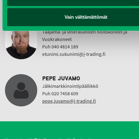
Vain välttämättömät
KIMMO NUUTINEN
Taajama- ja viheralueiden hoitokoneet ja
Vuokrakoneet
Puh 040 4814 189
etunimi.sukunimi@j-trading.fi
PEPE JUVAMO
Jälkimarkkinointipäällikkö
Puh 020 7458 609
pepe.juvamo@j-trading.fi