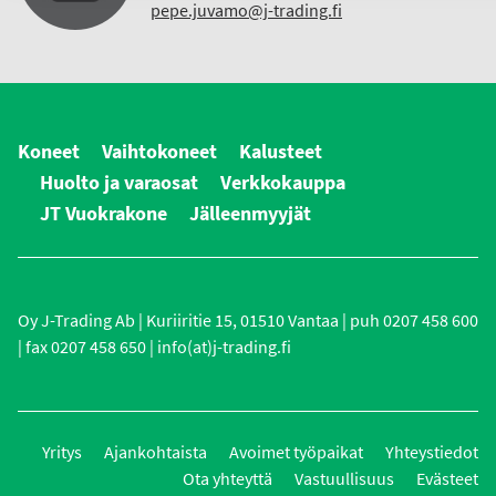
pepe.juvamo@j-trading.fi
Koneet
Vaihtokoneet
Kalusteet
Huolto ja varaosat
Verkkokauppa
JT Vuokrakone
Jälleenmyyjät
Oy J-Trading Ab | Kuriiritie 15, 01510 Vantaa | puh 0207 458 600
| fax 0207 458 650 | info(at)j-trading.fi
Yritys
Ajankohtaista
Avoimet työpaikat
Yhteystiedot
Ota yhteyttä
Vastuullisuus
Evästeet