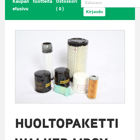
Kaupan
tuotteita
Ostoskori
etusivu
(
0
)
Kirjaudu
HUOLTOPAKETTI