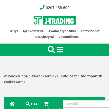
0207 458 600
Oy J-Trading Ab
Yritys
Ajankohtaista
Avoimet työpaikat
Yhteystiedot
Ota yhteyttä
Vastuullisuus
Verkkokauppa
/
Walker
/
MBSY
/
Huolto-osat
/ Huoltopaketti
Walker MBSY
Hae