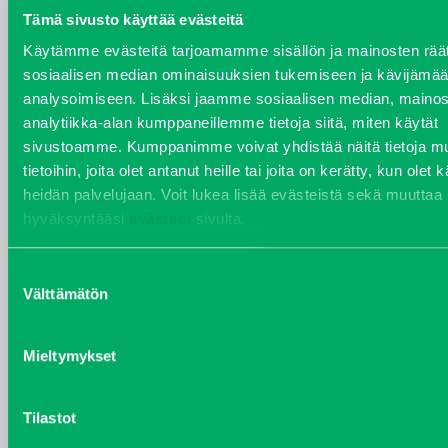
Tämä sivusto käyttää evästeitä
Käytämme evästeitä tarjoamamme sisällön ja mainosten räät
YHTEYSTIEDOT
sosiaalisen median ominaisuuksien tukemiseen ja kävijäm
analysoimiseen. Lisäksi jaamme sosiaalisen median, mainos
analytiikka-alan kumppaneillemme tietoja siitä, miten käytät
sivustoamme. Kumppanimme voivat yhdistää näitä tietoja mu
VARAOSAT
tietoihin, joita olet antanut heille tai joita on kerätty, kun olet 
Varaosat
heidän palvelujaan. Voit lukea lisää evästeistä sekä muuttaa
Puh 020 7458 686
hyväksyntääsi
evästeet
sivulta.
varaosat@j-trading.fi
Suostumuksen
Välttämätön
valinta
HENRIK ÅVALL
Mieltymykset
Varaosamyynti
Puh 020 7458 606
henrik.avall@j-trading.fi
Tilastot