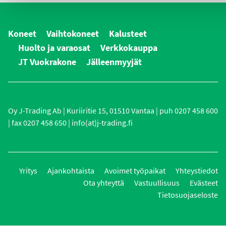
Koneet
Vaihtokoneet
Kalusteet
Huolto ja varaosat
Verkkokauppa
JT Vuokrakone
Jälleenmyyjät
Oy J-Trading Ab | Kuriiritie 15, 01510 Vantaa | puh 0207 458 600
| fax 0207 458 650 | info(at)j-trading.fi
Yritys
Ajankohtaista
Avoimet työpaikat
Yhteystiedot
Ota yhteyttä
Vastuullisuus
Evästeet
Tietosuojaseloste