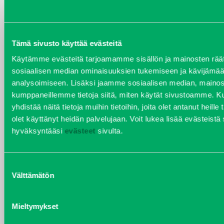
Tämä sivusto käyttää evästeitä
VARAOSAT
Varaosat
Käytämme evästeitä tarjoamamme sisällön ja mainosten räät
Puh 020 7458 686
sosiaalisen median ominaisuuksien tukemiseen ja kävijäm
varaosat@j-trading.fi
analysoimiseen. Lisäksi jaamme sosiaalisen median, mainosa
kumppaneillemme tietoja siitä, miten käytät sivustoamme.
yhdistää näitä tietoja muihin tietoihin, joita olet antanut heille 
olet käyttänyt heidän palvelujaan. Voit lukea lisää evästeist
HENRIK ÅVALL
hyväksyntääsi
evästeet
sivulta.
Varaosamyynti
Puh 020 7458 606
Suostumuksen
henrik.avall@j-trading.fi
Välttämätön
valinta
CHRISTER LÖNNBERG
Mieltymykset
Varaosamyynti ja ostotoiminta