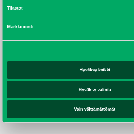
Puh 020 7458 612
Tilastot
christer.lonnberg@j-trading.fi
Markkinointi
KIMMO NUUTINEN
Taajama- ja viheralueiden hoitokoneet ja
Vuokrakoneet
Puh 040 4814 189
Hyväksy kaikki
etunimi.sukunimi@j-trading.fi
Hyväksy valinta
PEPE JUVAMO
Jälkimarkkinointipäällikkö
Puh 020 7458 609
Vain välttämättömät
pepe.juvamo@j-trading.fi