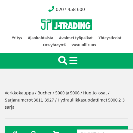
0207 458 600
Oy J-Trading Ab
Yritys
Ajankohtaista
Avoimet työpaikat
Yhteystiedot
Ota yhteyttä
Vastuullisuus
Verkkokauppa
/
Bucher
/
5000 ja 5006
/
Huolto-osat
/
Sarjanumerot 3011-3927
/ Hydrauliikkasuodattimet 5000 2-3
sarja