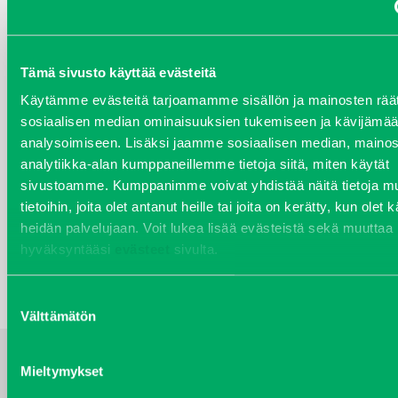
HEES, SS 15 54 34 BV Miljöanpassad.
Tämä sivusto käyttää evästeitä
NESTE BIOHYDRAULI SE
Käytämme evästeitä tarjoamamme sisällön ja mainosten räät
46, 20 LITRAA
sosiaalisen median ominaisuuksien tukemiseen ja kävijäm
analysoimiseen. Lisäksi jaamme sosiaalisen median, mainos
VANE324320
analytiikka-alan kumppaneillemme tietoja siitä, miten käytät
Kirjaudu sisään nähdäksesi hinnat.
sivustoamme. Kumppanimme voivat yhdistää näitä tietoja mu
tietoihin, joita olet antanut heille tai joita on kerätty, kun olet 
heidän palvelujaan. Voit lukea lisää evästeistä sekä muuttaa
TAKAISIN HAKUEHTOIHIN
hyväksyntääsi
evästeet
sivulta.
Suostumuksen
Välttämätön
valinta
Mieltymykset
YHTEYSTIEDOT