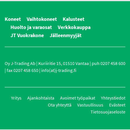
Koneet
Vaihtokoneet
Kalusteet
Huolto ja varaosat
Verkkokauppa
JT Vuokrakone
Jälleenmyyjät
Oy J-Trading Ab | Kuriiritie 15, 01510 Vantaa | puh 0207 458 600
| fax 0207 458 650 | info(at)j-trading.fi
Yritys
Ajankohtaista
Avoimet työpaikat
Yhteystiedot
Ota yhteyttä
Vastuullisuus
Evästeet
Tietosuojaseloste