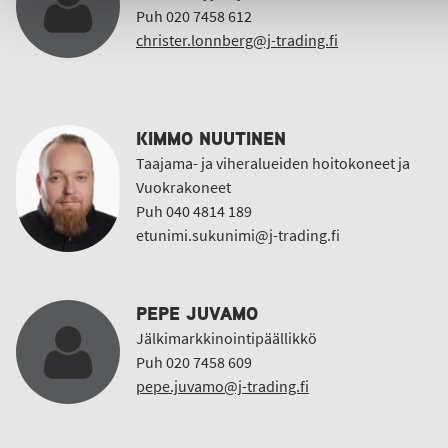
Puh 020 7458 612
christer.lonnberg@j-trading.fi
KIMMO NUUTINEN
Taajama- ja viheralueiden hoitokoneet ja
Vuokrakoneet
Puh 040 4814 189
etunimi.sukunimi@j-trading.fi
PEPE JUVAMO
Jälkimarkkinointipäällikkö
Puh 020 7458 609
pepe.juvamo@j-trading.fi