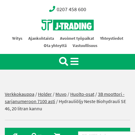
0207 458 600
Oy J-Trading Ab
Yritys
Ajankohtaista
Avoimet työpaikat
Yhteystiedot
Ota yhteyttä
Vastuullisuus
Verkkokauppa
/
Holder
/
Muvo
/
Huolto-osat
/
3B moottori -
sarjanumeroon 7100 asti
/ Hydrauliöljy Neste Biohydrauli SE
46, 20 litran kannu