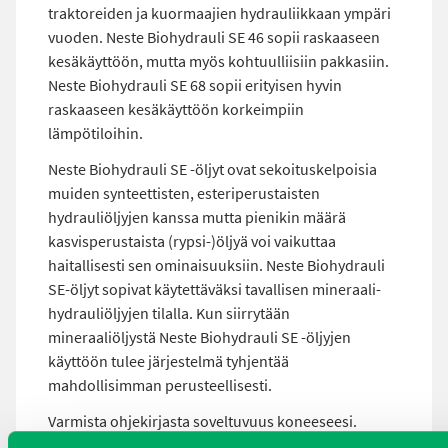
traktoreiden ja kuormaajien hydrauliikkaan ympäri
vuoden. Neste Biohydrauli SE 46 sopii raskaaseen
kesäkäyttöön, mutta myös kohtuulliisiin pakkasiin.
Neste Biohydrauli SE 68 sopii erityisen hyvin
raskaaseen kesäkäyttöön korkeimpiin
lämpötiloihin.
Neste Biohydrauli SE -öljyt ovat sekoituskelpoisia
muiden synteettisten, esteriperustaisten
hydrauliöljyjen kanssa mutta pienikin määrä
kasvisperustaista (rypsi-)öljyä voi vaikuttaa
haitallisesti sen ominaisuuksiin. Neste Biohydrauli
SE-öljyt sopivat käytettäväksi tavallisen mineraali-
hydrauliöljyjen tilalla. Kun siirrytään
mineraaliöljystä Neste Biohydrauli SE -öljyjen
käyttöön tulee järjestelmä tyhjentää
mahdollisimman perusteellisesti.
Varmista ohjekirjasta soveltuvuus koneeseesi.
Täyttää ainakin vaatimukset ISO VG 46, ISO 15380 L-