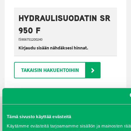
HYDRAULISUODATIN SR
950 F
IS906751200240
Kirjaudu sisään nähdäksesi hinnat.
TAKAISIN HAKUEHTOIHIN
YHTEYSTIEDOT
Tämä sivusto käyttää evästeitä
Käytämme evästeitä tarjoamamme sisällön ja mainosten räät