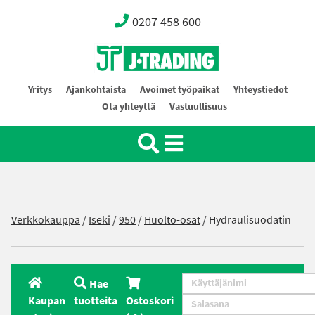
0207 458 600
Oy J-Trading Ab
Yritys
Ajankohtaista
Avoimet työpaikat
Yhteystiedot
Ota yhteyttä
Vastuullisuus
Verkkokauppa
/
Iseki
/
950
/
Huolto-osat
/ Hydraulisuodatin
Hae
Kaupan
tuotteita
Ostoskori