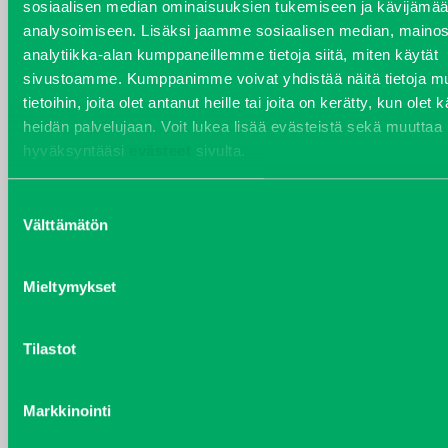
sosiaalisen median ominaisuuksien tukemiseen ja kävijäm
analysoimiseen. Lisäksi jaamme sosiaalisen median, mainos
VARAOSAT
analytiikka-alan kumppaneillemme tietoja siitä, miten käytät
Varaosat
sivustoamme. Kumppanimme voivat yhdistää näitä tietoja mu
Puh 020 7458 686
tietoihin, joita olet antanut heille tai joita on kerätty, kun olet 
varaosat@j-trading.fi
heidän palvelujaan. Voit lukea lisää evästeistä sekä muuttaa
hyväksyntääsi
evästeet
sivulta.
Suostumuksen
HENRIK ÅVALL
Välttämätön
valinta
Varaosamyynti
Puh 020 7458 606
Mieltymykset
henrik.avall@j-trading.fi
Tilastot
CHRISTER LÖNNBERG
Varaosamyynti ja ostotoiminta
Markkinointi
Puh 020 7458 612