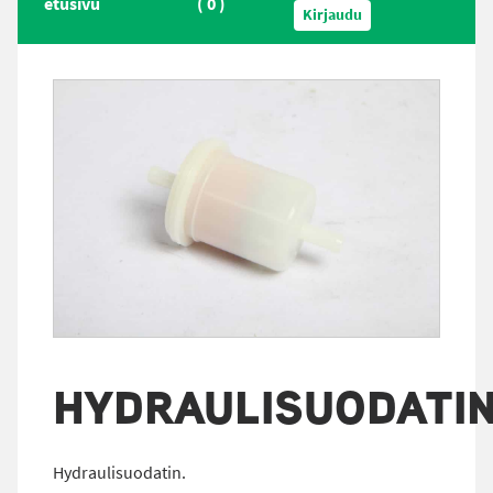
etusivu
(
0
)
Kirjaudu
HYDRAULISUODATI
Hydraulisuodatin.