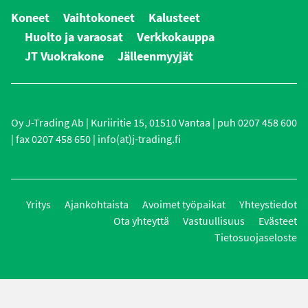
Koneet
Vaihtokoneet
Kalusteet
Huolto ja varaosat
Verkkokauppa
JT Vuokrakone
Jälleenmyyjät
Oy J-Trading Ab | Kuriiritie 15, 01510 Vantaa | puh 0207 458 600
| fax 0207 458 650 | info(at)j-trading.fi
Yritys
Ajankohtaista
Avoimet työpaikat
Yhteystiedot
Ota yhteyttä
Vastuullisuus
Evästeet
Tietosuojaseloste