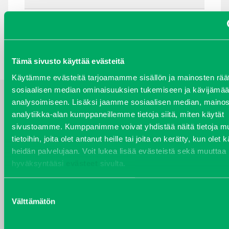
TAKAISIN HAKUEHTOIHIN
Tämä sivusto käyttää evästeitä
Käytämme evästeitä tarjoamamme sisällön ja mainosten räät
sosiaalisen median ominaisuuksien tukemiseen ja kävijäm
analysoimiseen. Lisäksi jaamme sosiaalisen median, mainos
YHTEYSTIEDOT
analytiikka-alan kumppaneillemme tietoja siitä, miten käytät
sivustoamme. Kumppanimme voivat yhdistää näitä tietoja mu
tietoihin, joita olet antanut heille tai joita on kerätty, kun olet 
heidän palvelujaan. Voit lukea lisää evästeistä sekä muuttaa
hyväksyntääsi
evästeet
sivulta.
VARAOSAT
Varaosat
Puh 020 7458 686
Suostumuksen
Välttämätön
varaosat@j-trading.fi
valinta