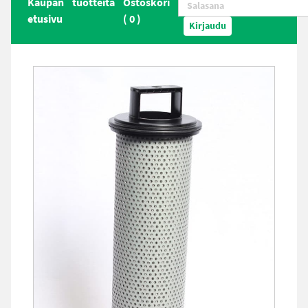
Kaupan
tuotteita
Ostoskori
etusivu
(
0
)
Kirjaudu