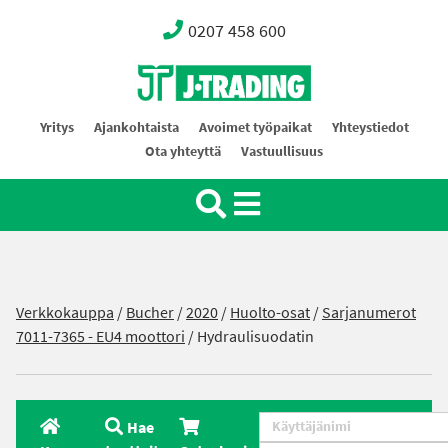
0207 458 600
Oy J-Trading Ab
Yritys
Ajankohtaista
Avoimet työpaikat
Yhteystiedot
Ota yhteyttä
Vastuullisuus
Verkkokauppa
/
Bucher
/
2020
/
Huolto-osat
/
Sarjanumerot
7011-7365 - EU4 moottori
/ Hydraulisuodatin
Hae