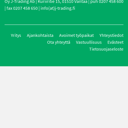
Oy J-Trading Ab | Kuriiritie 15, 01510 Vantaa | puh 0207 458 600
| fax 0207 458 650 | info(at)j-trading.fi
Yritys
Ajankohtaista
Avoimet työpaikat
Yhteystiedot
Ota yhteyttä
Vastuullisuus
Evästeet
Tietosuojaseloste