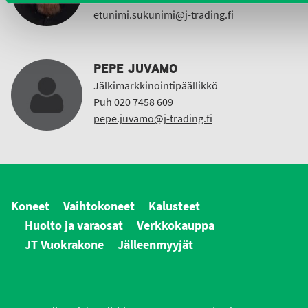
etunimi.sukunimi@j-trading.fi
PEPE JUVAMO
Jälkimarkkinointipäällikkö
Puh 020 7458 609
pepe.juvamo@j-trading.fi
Koneet
Vaihtokoneet
Kalusteet
Huolto ja varaosat
Verkkokauppa
JT Vuokrakone
Jälleenmyyjät