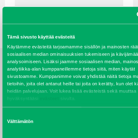
TAKAISIN HAKUEHTOIHIN
Tämä sivusto käyttää evästeitä
Käytämme evästeitä tarjoamamme sisällön ja mainosten räät
sosiaalisen median ominaisuuksien tukemiseen ja kävijäm
analysoimiseen. Lisäksi jaamme sosiaalisen median, mainos
YHTEYSTIEDOT
analytiikka-alan kumppaneillemme tietoja siitä, miten käytät
sivustoamme. Kumppanimme voivat yhdistää näitä tietoja mu
tietoihin, joita olet antanut heille tai joita on kerätty, kun olet 
heidän palvelujaan. Voit lukea lisää evästeistä sekä muuttaa
hyväksyntääsi
evästeet
sivulta.
VARAOSAT
Varaosat
Puh 020 7458 686
Suostumuksen
Välttämätön
varaosat@j-trading.fi
valinta