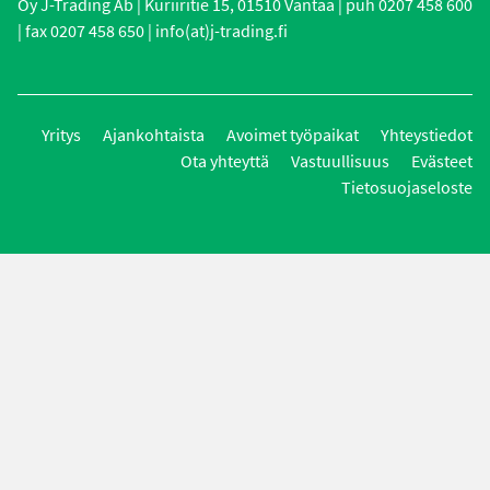
Oy J-Trading Ab | Kuriiritie 15, 01510 Vantaa | puh 0207 458 600
| fax 0207 458 650 | info(at)j-trading.fi
Yritys
Ajankohtaista
Avoimet työpaikat
Yhteystiedot
Ota yhteyttä
Vastuullisuus
Evästeet
Tietosuojaseloste