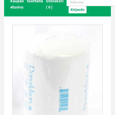
Kaupan
tuotteita
Ostoskori
etusivu
(
0
)
Kirjaudu