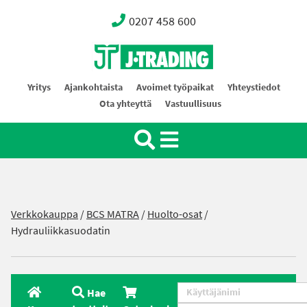
0207 458 600
Oy J-Trading Ab
Yritys
Ajankohtaista
Avoimet työpaikat
Yhteystiedot
Ota yhteyttä
Vastuullisuus
Verkkokauppa
/
BCS MATRA
/
Huolto-osat
/
Hydrauliikkasuodatin
Hae