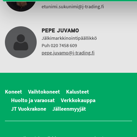
etunimi.sukunimi@j-trading.fi
PEPE JUVAMO
Jälkimarkkinointipäällikkö
Puh 020 7458 609
pepe.juvamo@j-trading.fi
Koneet
Vaihtokoneet
Kalusteet
Huolto ja varaosat
Verkkokauppa
JT Vuokrakone
Jälleenmyyjät