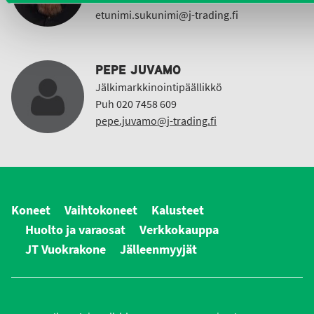
etunimi.sukunimi@j-trading.fi
PEPE JUVAMO
Jälkimarkkinointipäällikkö
Puh 020 7458 609
pepe.juvamo@j-trading.fi
Koneet
Vaihtokoneet
Kalusteet
Huolto ja varaosat
Verkkokauppa
JT Vuokrakone
Jälleenmyyjät