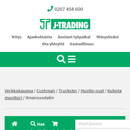
0207 458 600
Oy J-Trading Ab
Yritys
Ajankohtaista
Avoimet työpaikat
Yhteystiedot
Ota yhteyttä
Vastuullisuus
Verkkokauppa
/
Cushman
/
Truckster
/
Huolto-osat
/
Kubota
moottori
/ Ilmansuodatin
Hae