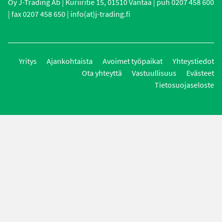
Oy J-Trading Ab | Kuriiritie 15, 01510 Vantaa | puh 0207 458 600
| fax 0207 458 650 | info(at)j-trading.fi
Yritys
Ajankohtaista
Avoimet työpaikat
Yhteystiedot
Ota yhteyttä
Vastuullisuus
Evästeet
Tietosuojaseloste