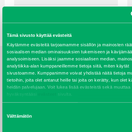
TAKAISIN HAKUEHTOIHIN
Tämä sivusto käyttää evästeitä
Käytämme evästeitä tarjoamamme sisällön ja mainosten räät
sosiaalisen median ominaisuuksien tukemiseen ja kävijäm
analysoimiseen. Lisäksi jaamme sosiaalisen median, mainos
YHTEYSTIEDOT
analytiikka-alan kumppaneillemme tietoja siitä, miten käytät
sivustoamme. Kumppanimme voivat yhdistää näitä tietoja mu
tietoihin, joita olet antanut heille tai joita on kerätty, kun olet 
heidän palvelujaan. Voit lukea lisää evästeistä sekä muuttaa
hyväksyntääsi
evästeet
sivulta.
VARAOSAT
Varaosat
Puh 020 7458 686
Suostumuksen
Välttämätön
varaosat@j-trading.fi
valinta