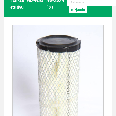
Kaupan
tuotteita
Ostoskori
etusivu
(
0
)
Kirjaudu