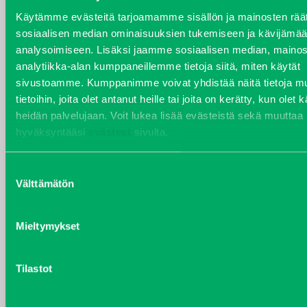
YHTEYSTIEDOT
Käytämme evästeitä tarjoamamme sisällön ja mainosten räät
sosiaalisen median ominaisuuksien tukemiseen ja kävijäm
analysoimiseen. Lisäksi jaamme sosiaalisen median, mainos
analytiikka-alan kumppaneillemme tietoja siitä, miten käytät
VARAOSAT
sivustoamme. Kumppanimme voivat yhdistää näitä tietoja mu
tietoihin, joita olet antanut heille tai joita on kerätty, kun olet 
Varaosat
heidän palvelujaan. Voit lukea lisää evästeistä sekä muuttaa
Puh 020 7458 686
hyväksyntääsi
evästeet
sivulta.
varaosat@j-trading.fi
Suostumuksen
Välttämätön
valinta
HENRIK ÅVALL
Varaosamyynti
Mieltymykset
Puh 020 7458 606
henrik.avall@j-trading.fi
Tilastot
CHRISTER LÖNNBERG