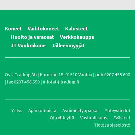
Koneet
Vaihtokoneet
Kalusteet
Huolto ja varaosat
Verkkokauppa
JT Vuokrakone
Jälleenmyyjät
Oy J-Trading Ab | Kuriiritie 15, 01510 Vantaa | puh 0207 458 600
| fax 0207 458 650 | info(at)j-trading.fi
Yritys
Ajankohtaista
Avoimet työpaikat
Yhteystiedot
Ota yhteyttä
Vastuullisuus
Evästeet
Tietosuojaseloste