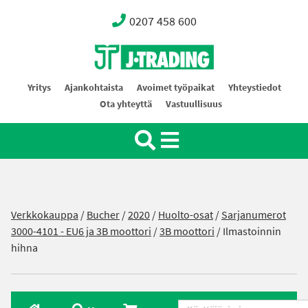
0207 458 600
Oy J-Trading Ab
Yritys
Ajankohtaista
Avoimet työpaikat
Yhteystiedot
Ota yhteyttä
Vastuullisuus
Verkkokauppa
/
Bucher
/
2020
/
Huolto-osat
/
Sarjanumerot
3000-4101 - EU6 ja 3B moottori
/
3B moottori
/ Ilmastoinnin
hihna