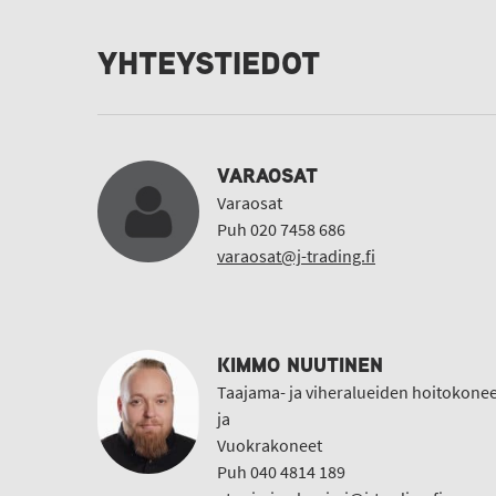
YHTEYSTIEDOT
VARAOSAT
Varaosat
Puh 020 7458 686
varaosat@j-trading.fi
KIMMO NUUTINEN
Taajama- ja viheralueiden hoitokonee
ja
Vuokrakoneet
Puh 040 4814 189