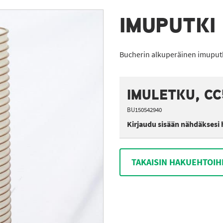
IMUPUTKI
Bucherin alkuperäinen imuputk
IMULETKU, C
BU150542940
Kirjaudu sisään nähdäksesi 
TAKAISIN HAKUEHTOIH