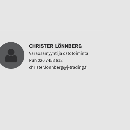
CHRISTER LÖNNBERG
Varaosamyynti ja ostotoiminta
Puh 020 7458 612
christer.lonnberg@j-trading.fi