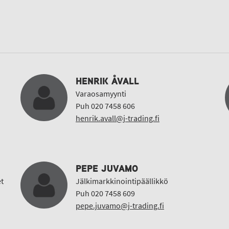
HENRIK ÅVALL
Varaosamyynti
Puh 020 7458 606
henrik.avall@j-trading.fi
PEPE JUVAMO
t
Jälkimarkkinointipäällikkö
Puh 020 7458 609
pepe.juvamo@j-trading.fi