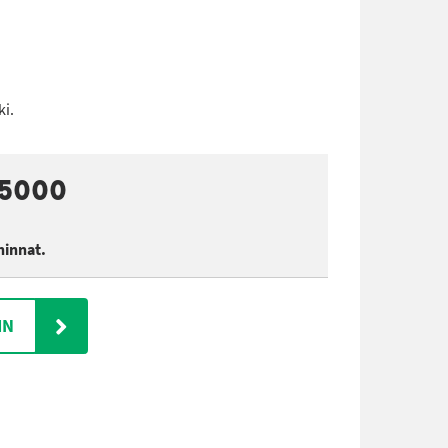
i.
C5000
hinnat.
IN