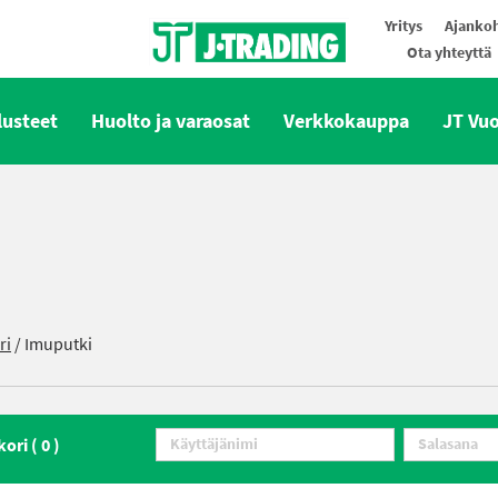
Yritys
Ajankoh
Ota yhteyttä
Oy J-Trading Ab
lusteet
Huolto ja varaosat
Verkkokauppa
JT Vu
ri
/ Imuputki
kori (
0
)