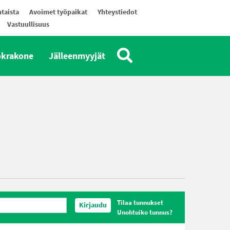
taista
Avoimet työpaikat
Yhteystiedot
Vastuullisuus
okrakone
Jälleenmyyjät
Tilaa tunnukset
Kirjaudu
Unohtuiko tunnus?