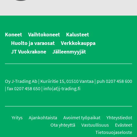
Koneet
Vaihtokoneet
Kalusteet
Huolto ja varaosat
Verkkokauppa
JT Vuokrakone
Jälleenmyyjät
Oy J-Trading Ab | Kuriiritie 15, 01510 Vantaa | puh 0207 458 600
| fax 0207 458 650 | info(at)j-trading.fi
Yritys
Ajankohtaista
Avoimet työpaikat
Yhteystiedot
Ota yhteyttä
Vastuullisuus
Evästeet
Tietosuojaseloste