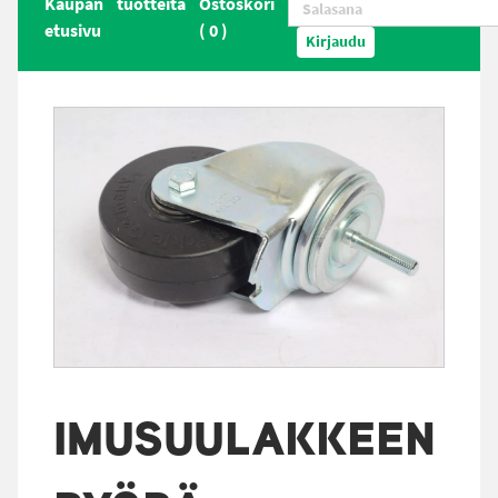
Kaupan
tuotteita
Ostoskori
etusivu
(
0
)
Kirjaudu
IMUSUULAKKEEN