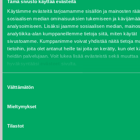
Tämä sivusto käyttää evästeitä
YHTEYSTIEDOT
Käytämme evästeitä tarjoamamme sisällön ja mainosten räät
sosiaalisen median ominaisuuksien tukemiseen ja kävijäm
analysoimiseen. Lisäksi jaamme sosiaalisen median, mainos
analytiikka-alan kumppaneillemme tietoja siitä, miten käytät
sivustoamme. Kumppanimme voivat yhdistää näitä tietoja mu
VARAOSAT
tietoihin, joita olet antanut heille tai joita on kerätty, kun olet 
Varaosat
heidän palvelujaan. Voit lukea lisää evästeistä sekä muuttaa
Puh 020 7458 686
hyväksyntääsi
evästeet
sivulta.
varaosat@j-trading.fi
Suostumuksen
Välttämätön
valinta
HENRIK ÅVALL
Varaosamyynti
Mieltymykset
Puh 020 7458 606
henrik.avall@j-trading.fi
Tilastot