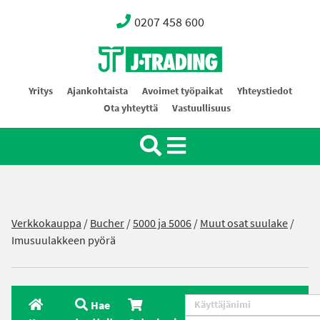
0207 458 600
Oy J-Trading Ab
Yritys
Ajankohtaista
Avoimet työpaikat
Yhteystiedot
Ota yhteyttä
Vastuullisuus
Verkkokauppa
/
Bucher
/
5000 ja 5006
/
Muut osat suulake
/
Imusuulakkeen pyörä
Hae