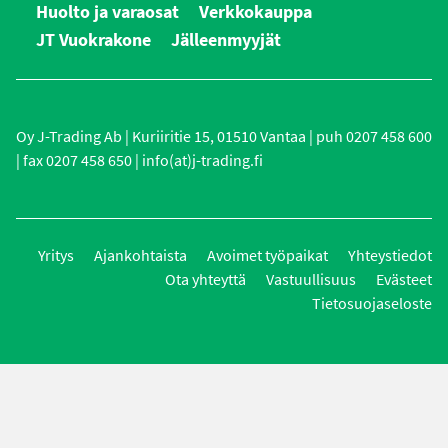
Huolto ja varaosat
Verkkokauppa
JT Vuokrakone
Jälleenmyyjät
Oy J-Trading Ab | Kuriiritie 15, 01510 Vantaa | puh 0207 458 600
| fax 0207 458 650 | info(at)j-trading.fi
Yritys
Ajankohtaista
Avoimet työpaikat
Yhteystiedot
Ota yhteyttä
Vastuullisuus
Evästeet
Tietosuojaseloste