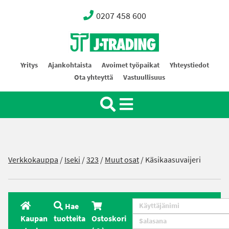
0207 458 600
Oy J-Trading Ab
Yritys
Ajankohtaista
Avoimet työpaikat
Yhteystiedot
Ota yhteyttä
Vastuullisuus
Verkkokauppa
/
Iseki
/
323
/
Muut osat
/ Käsikaasuvaijeri
Hae
Kaupan
tuotteita
Ostoskori