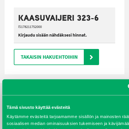
KAASUVAIJERI 323-6
IS178211752000
Kirjaudu sisään nähdäksesi hinnat.
TAKAISIN HAKUEHTOIHIN
YHTEYSTIEDOT
Tämä sivusto käyttää evästeitä
Käytämme evästeitä tarjoamamme sisällön ja mainosten räät
sosiaalisen median ominaisuuksien tukemiseen ja kävijäm