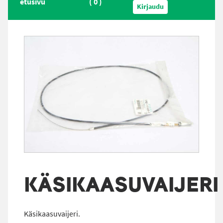
etusivu
(
0
)
Kirjaudu
KÄSIKAASUVAIJERI
Käsikaasuvaijeri.