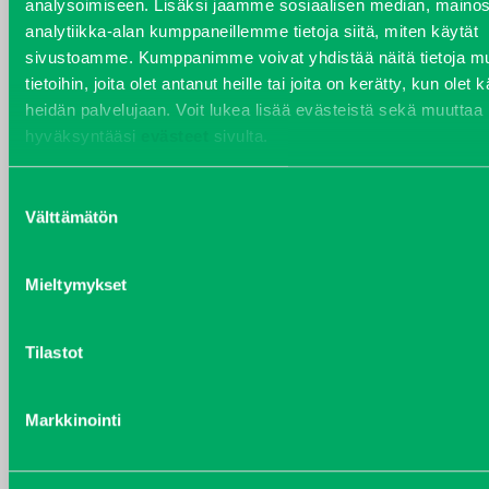
analysoimiseen. Lisäksi jaamme sosiaalisen median, mainos
VARAOSAT
analytiikka-alan kumppaneillemme tietoja siitä, miten käytät
Varaosat
sivustoamme. Kumppanimme voivat yhdistää näitä tietoja mu
Puh 020 7458 686
tietoihin, joita olet antanut heille tai joita on kerätty, kun olet 
varaosat@j-trading.fi
heidän palvelujaan. Voit lukea lisää evästeistä sekä muuttaa
hyväksyntääsi
evästeet
sivulta.
HENRIK ÅVALL
Suostumuksen
Välttämätön
valinta
Varaosamyynti
Puh 020 7458 606
henrik.avall@j-trading.fi
Mieltymykset
Tilastot
CHRISTER LÖNNBERG
Varaosamyynti ja ostotoiminta
Puh 020 7458 612
Markkinointi
christer.lonnberg@j-trading.fi