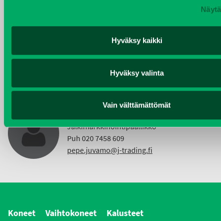
Näytä
KIMMO NUUTINEN
Taajama- ja viheralueiden hoitokoneet ja
Hyväksy kaikki
Vuokrakoneet
Puh 040 4814 189
Hyväksy valinta
etunimi.sukunimi@j-trading.fi
Vain välttämättömät
PEPE JUVAMO
Jälkimarkkinointipäällikkö
Puh 020 7458 609
pepe.juvamo@j-trading.fi
Koneet
Vaihtokoneet
Kalusteet