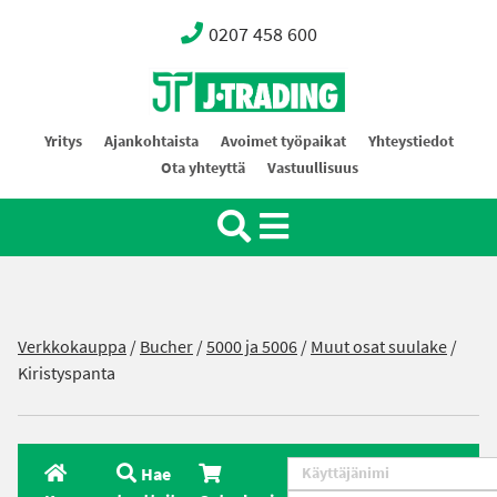
0207 458 600
Oy J-Trading Ab
Yritys
Ajankohtaista
Avoimet työpaikat
Yhteystiedot
Ota yhteyttä
Vastuullisuus
Verkkokauppa
/
Bucher
/
5000 ja 5006
/
Muut osat suulake
/
Kiristyspanta
Hae