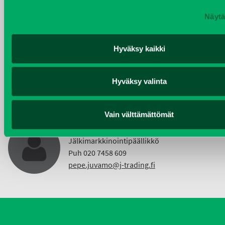
Näytä
KIMMO NUUTINEN
Hyväksy kaikki
Taajama- ja viheralueiden hoitokoneet ja
Vuokrakoneet
Puh 040 4814 189
Hyväksy valinta
etunimi.sukunimi@j-trading.fi
Vain välttämättömät
PEPE JUVAMO
Jälkimarkkinointipäällikkö
Puh 020 7458 609
pepe.juvamo@j-trading.fi