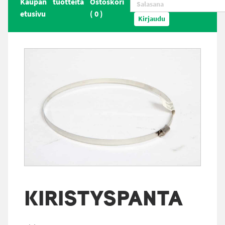
Kaupan
tuotteita
Ostoskori
etusivu
(
0
)
Kirjaudu
KIRISTYSPANTA