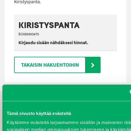
Kiristyspanta.
KIRISTYSPANTA
BU095493470
Kirjaudu sisään nähdäksesi hinnat.
TAKAISIN HAKUEHTOIHIN
YHTEYSTIEDOT
Tämä sivusto käyttää evästeitä
Käytämme evästeitä tarjoamamme sisällön ja mainosten räät
sosiaalisen median ominaisuuksien tukemiseen ja kävijäm