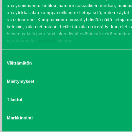
analysoimiseen. Lisäksi jaamme sosiaalisen median, mainos
VARAOSAT
analytiikka-alan kumppaneillemme tietoja siitä, miten käytät
Varaosat
sivustoamme. Kumppanimme voivat yhdistää näitä tietoja mu
Puh 020 7458 686
tietoihin, joita olet antanut heille tai joita on kerätty, kun olet 
varaosat@j-trading.fi
heidän palvelujaan. Voit lukea lisää evästeistä sekä muuttaa
hyväksyntääsi
evästeet
sivulta.
Suostumuksen
HENRIK ÅVALL
Välttämätön
valinta
Varaosamyynti
Puh 020 7458 606
Mieltymykset
henrik.avall@j-trading.fi
Tilastot
CHRISTER LÖNNBERG
Varaosamyynti ja ostotoiminta
Markkinointi
Puh 020 7458 612
christer.lonnberg@j-trading.fi