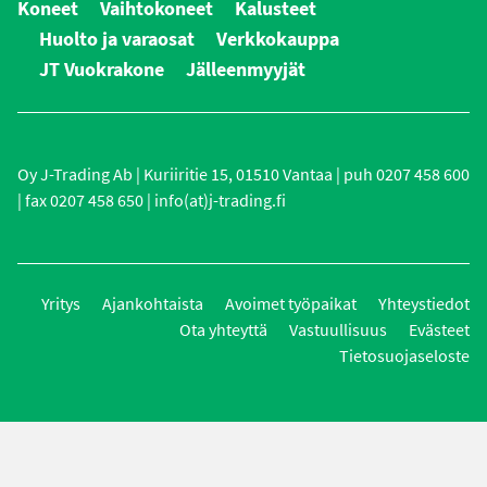
Koneet
Vaihtokoneet
Kalusteet
Huolto ja varaosat
Verkkokauppa
JT Vuokrakone
Jälleenmyyjät
Oy J-Trading Ab | Kuriiritie 15, 01510 Vantaa | puh 0207 458 600
| fax 0207 458 650 | info(at)j-trading.fi
Yritys
Ajankohtaista
Avoimet työpaikat
Yhteystiedot
Ota yhteyttä
Vastuullisuus
Evästeet
Tietosuojaseloste