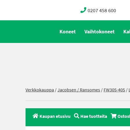
0207 458 600
Koneet
Vaihtokoneet
Ka
Verkkokauppa
/
Jacobsen / Ransomes
/
FW305-405
/
Kaupan etusivu
Hae tuotteita
Ostos