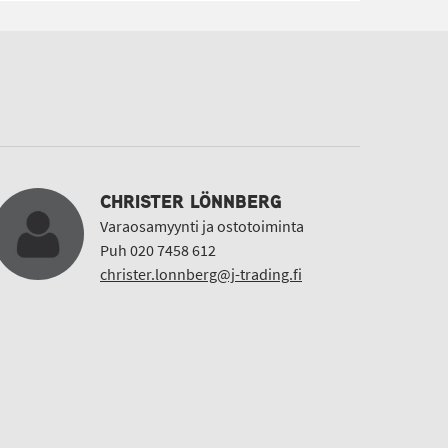
CHRISTER LÖNNBERG
Varaosamyynti ja ostotoiminta
Puh 020 7458 612
christer.lonnberg@j-trading.fi