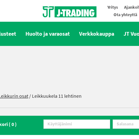
Yritys
Ajankoh
Ota yhteyttä
Oy J-Trading Ab
lusteet
Huolto ja varaosat
Verkkokauppa
JT Vu
Leikkurin osat
/ Leikkuukela 11 lehtinen
kori (
0
)