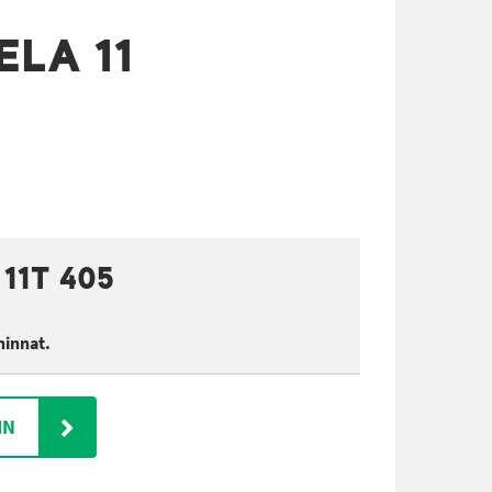
ELA 11
11T 405
hinnat.
IN