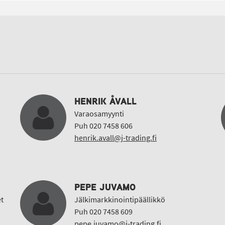
HENRIK ÅVALL
Varaosamyynti
Puh 020 7458 606
henrik.avall@j-trading.fi
PEPE JUVAMO
t
Jälkimarkkinointipäällikkö
Puh 020 7458 609
pepe.juvamo@j-trading.fi