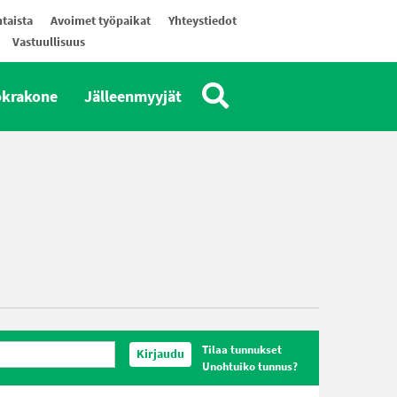
taista
Avoimet työpaikat
Yhteystiedot
Vastuullisuus
okrakone
Jälleenmyyjät
Tilaa tunnukset
Kirjaudu
Unohtuiko tunnus?