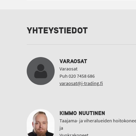
YHTEYSTIEDOT
VARAOSAT
Varaosat
Puh 020 7458 686
varaosat@j-trading.fi
KIMMO NUUTINEN
Taajama- ja viheralueiden hoitokonee
ja
Vuokrakoneet