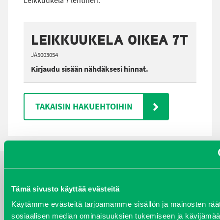
Leikkuukela 7 lehtinen.
LEIKKUUKELA OIKEA 7T
JA5003054
Kirjaudu sisään nähdäksesi hinnat.
TAKAISIN HAKUEHTOIHIN
YHTEYSTIEDOT
Tämä sivusto käyttää evästeitä
Käytämme evästeitä tarjoamamme sisällön ja mainosten räät
sosiaalisen median ominaisuuksien tukemiseen ja kävijäm