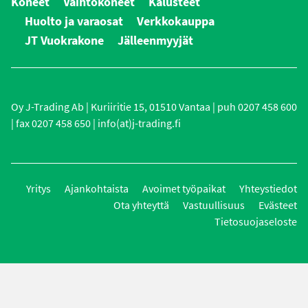
Koneet
Vaihtokoneet
Kalusteet
Huolto ja varaosat
Verkkokauppa
JT Vuokrakone
Jälleenmyyjät
Oy J-Trading Ab | Kuriiritie 15, 01510 Vantaa | puh 0207 458 600
| fax 0207 458 650 | info(at)j-trading.fi
Yritys
Ajankohtaista
Avoimet työpaikat
Yhteystiedot
Ota yhteyttä
Vastuullisuus
Evästeet
Tietosuojaseloste