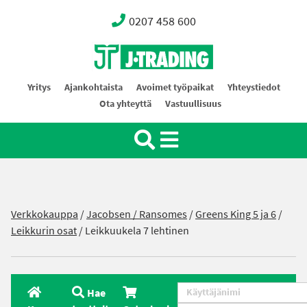
0207 458 600
Oy J-Trading Ab
Yritys
Ajankohtaista
Avoimet työpaikat
Yhteystiedot
Ota yhteyttä
Vastuullisuus
Verkkokauppa
/
Jacobsen / Ransomes
/
Greens King 5 ja 6
/
Leikkurin osat
/ Leikkuukela 7 lehtinen
Hae