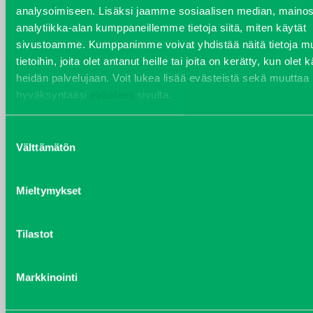
analysoimiseen. Lisäksi jaamme sosiaalisen median, mainos
VARAOSAT
analytiikka-alan kumppaneillemme tietoja siitä, miten käytät
Varaosat
sivustoamme. Kumppanimme voivat yhdistää näitä tietoja mu
Puh 020 7458 686
tietoihin, joita olet antanut heille tai joita on kerätty, kun olet 
varaosat@j-trading.fi
heidän palvelujaan. Voit lukea lisää evästeistä sekä muuttaa
hyväksyntääsi
evästeet
sivulta.
Suostumuksen
HENRIK ÅVALL
Välttämätön
valinta
Varaosamyynti
Puh 020 7458 606
henrik.avall@j-trading.fi
Mieltymykset
Tilastot
CHRISTER LÖNNBERG
Varaosamyynti ja ostotoiminta
Markkinointi
Puh 020 7458 612
christer.lonnberg@j-trading.fi