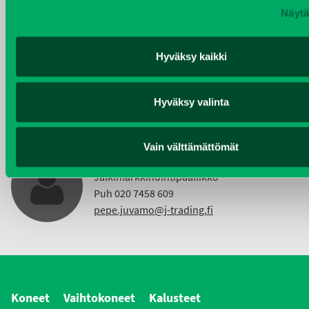
Näytä
KIMMO NUUTINEN
Taajama- ja viheralueiden hoitokoneet ja
Hyväksy kaikki
Vuokrakoneet
Puh 040 4814 189
Hyväksy valinta
etunimi.sukunimi@j-trading.fi
Vain välttämättömät
PEPE JUVAMO
Jälkimarkkinointipäällikkö
Puh 020 7458 609
pepe.juvamo@j-trading.fi
Koneet
Vaihtokoneet
Kalusteet