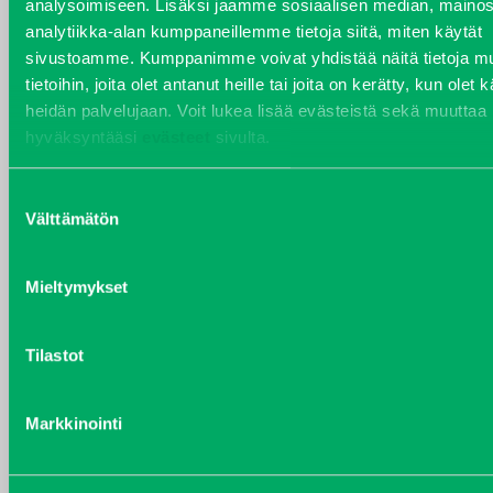
analysoimiseen. Lisäksi jaamme sosiaalisen median, mainos
VARAOSAT
analytiikka-alan kumppaneillemme tietoja siitä, miten käytät
Varaosat
sivustoamme. Kumppanimme voivat yhdistää näitä tietoja mu
Puh 020 7458 686
tietoihin, joita olet antanut heille tai joita on kerätty, kun olet 
varaosat@j-trading.fi
heidän palvelujaan. Voit lukea lisää evästeistä sekä muuttaa
hyväksyntääsi
evästeet
sivulta.
HENRIK ÅVALL
Suostumuksen
Välttämätön
valinta
Varaosamyynti
Puh 020 7458 606
henrik.avall@j-trading.fi
Mieltymykset
Tilastot
CHRISTER LÖNNBERG
Varaosamyynti ja ostotoiminta
Puh 020 7458 612
Markkinointi
christer.lonnberg@j-trading.fi