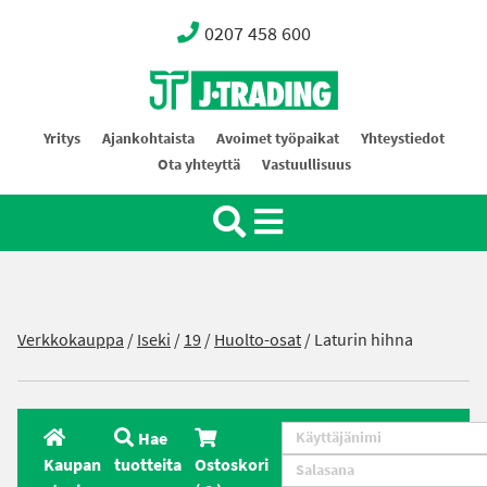
0207 458 600
Oy J-Trading Ab
Yritys
Ajankohtaista
Avoimet työpaikat
Yhteystiedot
Ota yhteyttä
Vastuullisuus
Verkkokauppa
/
Iseki
/
19
/
Huolto-osat
/ Laturin hihna
Hae
Kaupan
tuotteita
Ostoskori