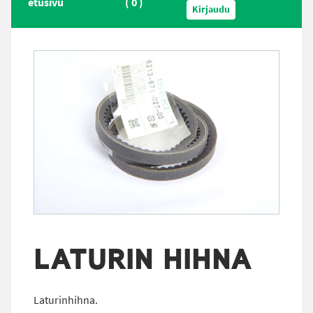
etusivu
(
0
)
Kirjaudu
LATURIN HIHNA
Laturinhihna.