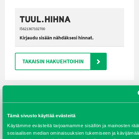
TUUL.HIHNA
IS621367102700
Kirjaudu sisään nähdäksesi hinnat.
TAKAISIN HAKUEHTOIHIN
YHTEYSTIEDOT
Tämä sivusto käyttää evästeitä
Käytämme evästeitä tarjoamamme sisällön ja mainosten räät
sosiaalisen median ominaisuuksien tukemiseen ja kävijäm