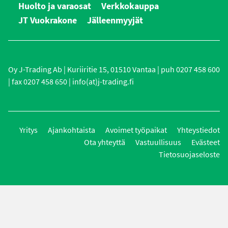
Huolto ja varaosat
Verkkokauppa
JT Vuokrakone
Jälleenmyyjät
Oy J-Trading Ab | Kuriiritie 15, 01510 Vantaa | puh 0207 458 600
| fax 0207 458 650 | info(at)j-trading.fi
Yritys
Ajankohtaista
Avoimet työpaikat
Yhteystiedot
Ota yhteyttä
Vastuullisuus
Evästeet
Tietosuojaseloste