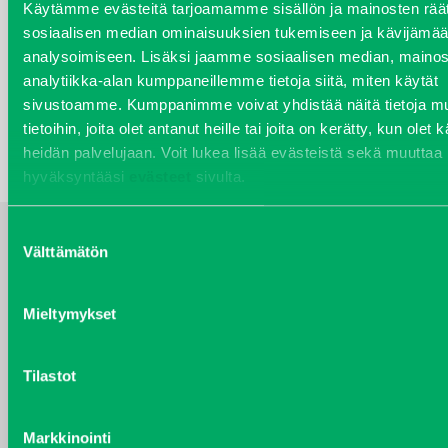
VAMO153122
Käytämme evästeitä tarjoamamme sisällön ja mainosten räät
sosiaalisen median ominaisuuksien tukemiseen ja kävijäm
Kirjaudu sisään nähdäksesi hinnat.
analysoimiseen. Lisäksi jaamme sosiaalisen median, mainos
analytiikka-alan kumppaneillemme tietoja siitä, miten käytät
sivustoamme. Kumppanimme voivat yhdistää näitä tietoja mu
TAKAISIN HAKUEHTOIHIN
tietoihin, joita olet antanut heille tai joita on kerätty, kun olet 
heidän palvelujaan. Voit lukea lisää evästeistä sekä muuttaa
hyväksyntääsi
evästeet
sivulta.
Suostumuksen
Välttämätön
valinta
YHTEYSTIEDOT
Mieltymykset
VARAOSAT
Tilastot
Varaosat
Puh 020 7458 686
Markkinointi
varaosat@j-trading.fi