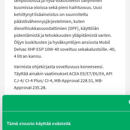
lämpötiloissa ja hyvä viskositeetin säilyminen
kuumissa oloissa sekä pieni haihtuvuus. Uusi
kehittynyt lisäaineistus on suunniteltu
päästövähennysjärjestelmien, kuten
dieselhiukkassuodattimien (DPF), käyttöiän
pidentämistä ja tehokkuuden ylläpitämistä varten.
Öljyn luokitusten ja hyväksyntöjen ansiosta Mobil
Delvac XHP ESP 10W-40 soveltuu sekakalustoille.-40,
4 litran kannu.
Varmista ohjekirjasta soveltuvuus koneeseesi.
Täyttää ainakin vaatimukset ACEA E9/E7/E6/E4, API
CJ-4/ CI-4 Plus/ CI-4, MB-Approval 228.51, MB-
Approval 235.28.
MOBIL DELVAC MODERN
10W-40-4LIT
Tämä sivusto käyttää evästeitä