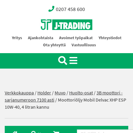
0207 458 600
Oy J-Trading Ab
Yritys
Ajankohtaista
Avoimet työpaikat
Yhteystiedot
Ota yhteyttä
Vastuullisuus
Verkkokauppa
/
Holder
/
Muvo
/
Huolto-osat
/
3B moottori -
sarjanumeroon 7100 asti
/ Moottoriöljy Mobil Delvac XHP ESP
10W-40, 4 litran kannu