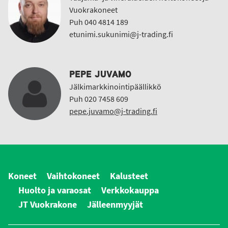
Vuokrakoneet
Puh 040 4814 189
etunimi.sukunimi@j-trading.fi
PEPE JUVAMO
Jälkimarkkinointipäällikkö
Puh 020 7458 609
pepe.juvamo@j-trading.fi
Koneet
Vaihtokoneet
Kalusteet
Huolto ja varaosat
Verkkokauppa
JT Vuokrakone
Jälleenmyyjät