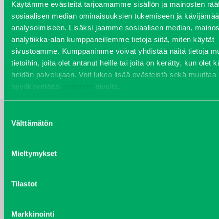
VAMO153122
Käytämme evästeitä tarjoamamme sisällön ja mainosten räät
sosiaalisen median ominaisuuksien tukemiseen ja kävijäm
Kirjaudu sisään nähdäksesi hinnat.
analysoimiseen. Lisäksi jaamme sosiaalisen median, mainos
analytiikka-alan kumppaneillemme tietoja siitä, miten käytät
sivustoamme. Kumppanimme voivat yhdistää näitä tietoja mu
TAKAISIN HAKUEHTOIHIN
tietoihin, joita olet antanut heille tai joita on kerätty, kun olet 
heidän palvelujaan. Voit lukea lisää evästeistä sekä muuttaa
hyväksyntääsi
evästeet
sivulta.
Suostumuksen
Välttämätön
valinta
YHTEYSTIEDOT
Mieltymykset
VARAOSAT
Tilastot
Varaosat
Puh 020 7458 686
Markkinointi
varaosat@j-trading.fi