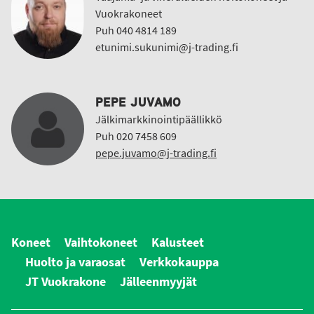
Vuokrakoneet
Puh 040 4814 189
etunimi.sukunimi@j-trading.fi
PEPE JUVAMO
Jälkimarkkinointipäällikkö
Puh 020 7458 609
pepe.juvamo@j-trading.fi
Koneet
Vaihtokoneet
Kalusteet
Huolto ja varaosat
Verkkokauppa
JT Vuokrakone
Jälleenmyyjät