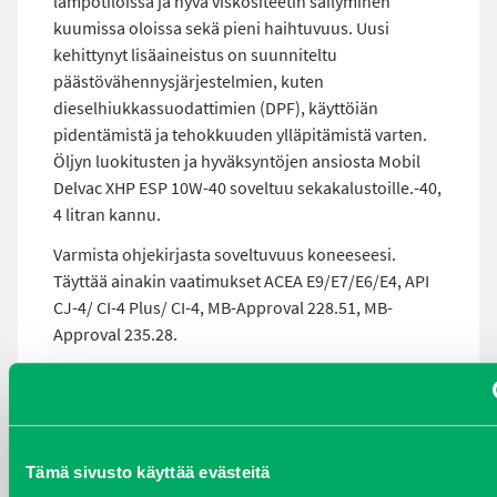
lämpötiloissa ja hyvä viskositeetin säilyminen
kuumissa oloissa sekä pieni haihtuvuus. Uusi
kehittynyt lisäaineistus on suunniteltu
päästövähennysjärjestelmien, kuten
dieselhiukkassuodattimien (DPF), käyttöiän
pidentämistä ja tehokkuuden ylläpitämistä varten.
Öljyn luokitusten ja hyväksyntöjen ansiosta Mobil
Delvac XHP ESP 10W-40 soveltuu sekakalustoille.-40,
4 litran kannu.
Varmista ohjekirjasta soveltuvuus koneeseesi.
Täyttää ainakin vaatimukset ACEA E9/E7/E6/E4, API
CJ-4/ CI-4 Plus/ CI-4, MB-Approval 228.51, MB-
Approval 235.28.
MOBIL DELVAC MODERN
10W-40-4LIT
Tämä sivusto käyttää evästeitä