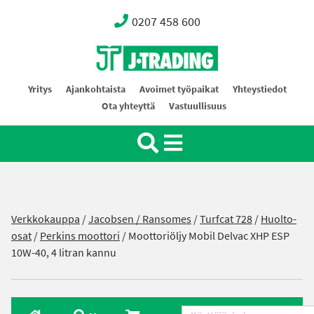
0207 458 600
Oy J-Trading Ab
Yritys
Ajankohtaista
Avoimet työpaikat
Yhteystiedot
Ota yhteyttä
Vastuullisuus
Verkkokauppa
/
Jacobsen / Ransomes
/
Turfcat 728
/
Huolto-
osat
/
Perkins moottori
/ Moottoriöljy Mobil Delvac XHP ESP
10W-40, 4 litran kannu