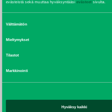
evästeistä sekä muuttaa hyväksyntääsi
evästeet
sivulta.
Suostumuksen
HENRIK ÅVALL
Välttämätön
valinta
Varaosamyynti
Puh 020 7458 606
Mieltymykset
henrik.avall@j-trading.fi
Tilastot
CHRISTER LÖNNBERG
Varaosamyynti ja ostotoiminta
Markkinointi
Puh 020 7458 612
christer.lonnberg@j-trading.fi
KIMMO NUUTINEN
Hyväksy kaikki
Taajama- ja viheralueiden hoitokoneet ja