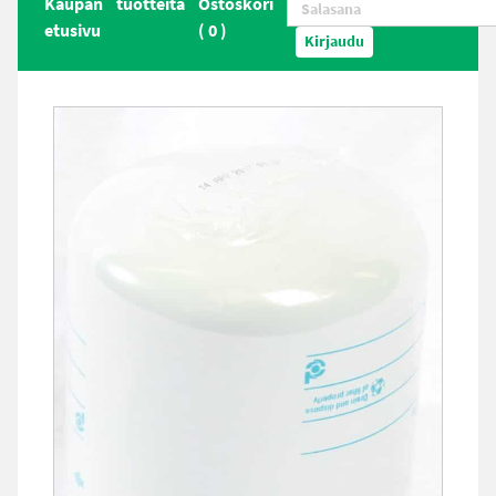
Kaupan
tuotteita
Ostoskori
etusivu
(
0
)
Kirjaudu