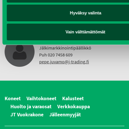
Vuokrakoneet
Puh 040 4814 189
Hyväksy valinta
etunimi.sukunimi@j-trading.fi
Vain välttämättömät
PEPE JUVAMO
Jälkimarkkinointipäällikkö
Puh 020 7458 609
pepe.juvamo@j-trading.fi
Koneet
Vaihtokoneet
Kalusteet
Huolto ja varaosat
Verkkokauppa
JT Vuokrakone
Jälleenmyyjät