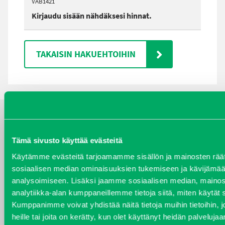
VAB1421
Kirjaudu sisään nähdäksesi hinnat.
TAKAISIN HAKUEHTOIHIN
YHTEYSTIEDOT
Tämä sivusto käyttää evästeitä
Käytämme evästeitä tarjoamamme sisällön ja mainosten räät
sosiaalisen median ominaisuuksien tukemiseen ja kävijäm
analysoimiseen. Lisäksi jaamme sosiaalisen median, mainos
VARAOSAT
analytiikka-alan kumppaneillemme tietoja siitä, miten käytä
Varaosat
Kumppanimme voivat yhdistää näitä tietoja muihin tietoihin, jo
Puh 020 7458 686
heille tai joita on kerätty, kun olet käyttänyt heidän palvelujaa
varaosat@j-trading.fi