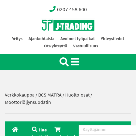
0207 458 600
Oy J-Trading Ab
Yritys
Ajankohtaista
Avoimet työpaikat
Yhteystiedot
Ota yhteyttä
Vastuullisuus
Verkkokauppa
/
BCS MATRA
/
Huolto-osat
/
Moottoriöljynsuodatin
Hae