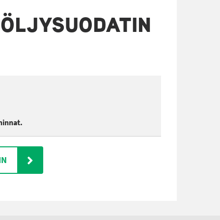
ÖLJYSUODATIN
hinnat.
IN