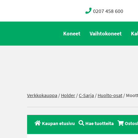
0207 458 600
Koneet
Vaihtokoneet
Ka
Verkkokauppa
/
Holder
/
C-Sarja
/
Huolto-osat
/ Moott
Kaupan etusivu
Hae tuotteita
Ostos