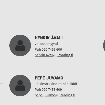
HENRIK ÅVALL
Varaosamyynti
Puh 020 7458 606
henrik.avall@j-trading.fi
PEPE JUVAMO
t
Jälkimarkkinointipäällikkö
Puh 020 7458 609
pepe.juvamo@j-trading.fi