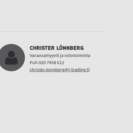
CHRISTER LÖNNBERG
Varaosamyynti ja ostotoiminta
Puh 020 7458 612
christer.lonnberg@j-trading.fi