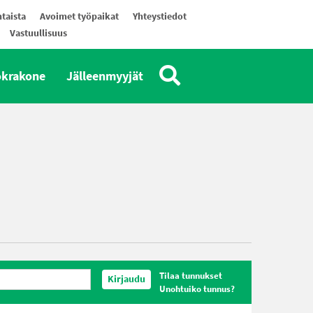
taista
Avoimet työpaikat
Yhteystiedot
Vastuullisuus
okrakone
Jälleenmyyjät
Tilaa tunnukset
Kirjaudu
Unohtuiko tunnus?