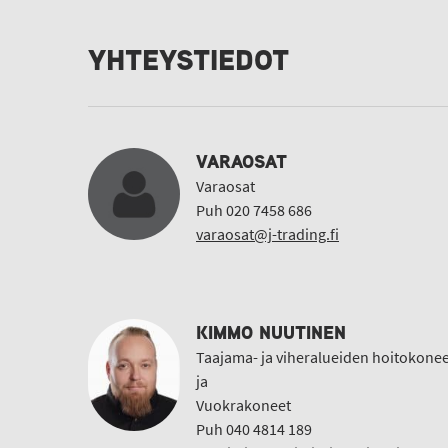
YHTEYSTIEDOT
VARAOSAT
Varaosat
Puh 020 7458 686
varaosat@j-trading.fi
KIMMO NUUTINEN
Taajama- ja viheralueiden hoitokonee
ja
Vuokrakoneet
Puh 040 4814 189