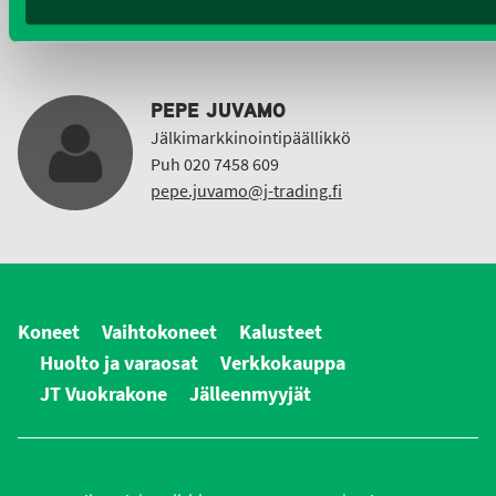
etunimi.sukunimi@j-trading.fi
PEPE JUVAMO
Jälkimarkkinointipäällikkö
Puh 020 7458 609
pepe.juvamo@j-trading.fi
Koneet
Vaihtokoneet
Kalusteet
Huolto ja varaosat
Verkkokauppa
JT Vuokrakone
Jälleenmyyjät