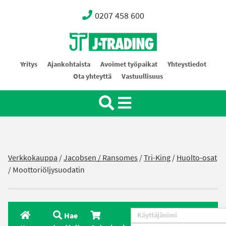
0207 458 600
Oy J-Trading Ab
Yritys
Ajankohtaista
Avoimet työpaikat
Yhteystiedot
Ota yhteyttä
Vastuullisuus
Verkkokauppa
/
Jacobsen / Ransomes
/
Tri-King
/
Huolto-osat
/ Moottoriöljysuodatin
Hae