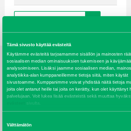
TAKAISIN HAKUEHTOIHIN
Tämä sivusto käyttää evästeitä
Käytämme evästeitä tarjoamamme sisällön ja mainosten räät
sosiaalisen median ominaisuuksien tukemiseen ja kävijäm
YHTEYSTIEDOT
analysoimiseen. Lisäksi jaamme sosiaalisen median, mainos
analytiikka-alan kumppaneillemme tietoja siitä, miten käytät
sivustoamme. Kumppanimme voivat yhdistää näitä tietoja muih
joita olet antanut heille tai joita on kerätty, kun olet käyttänyt
VARAOSAT
palvelujaan. Voit lukea lisää evästeistä sekä muuttaa hyväks
Varaosat
evästeet
sivulta.
Puh 020 7458 686
varaosat@j-trading.fi
Suostumuksen
Välttämätön
valinta