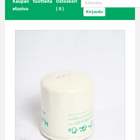
Kaupan
tuotteita
Ostoskori
etusivu
(
0
)
Kirjaudu