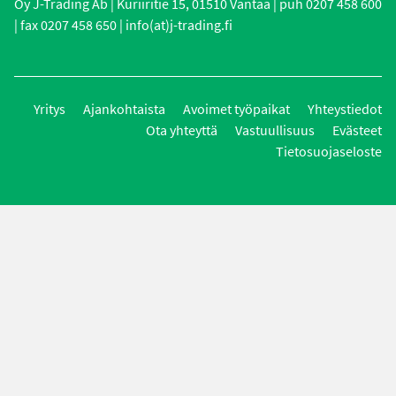
Oy J-Trading Ab | Kuriiritie 15, 01510 Vantaa | puh 0207 458 600
| fax 0207 458 650 | info(at)j-trading.fi
Yritys
Ajankohtaista
Avoimet työpaikat
Yhteystiedot
Ota yhteyttä
Vastuullisuus
Evästeet
Tietosuojaseloste