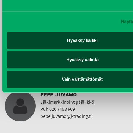
Puh 020 7458 612
christer.lonnberg@j-trading.fi
Näytä
Hyväksy kaikki
KIMMO NUUTINEN
Taajama- ja viheralueiden hoitokoneet ja
Vuokrakoneet
Hyväksy valinta
Puh 040 4814 189
etunimi.sukunimi@j-trading.fi
Vain välttämättömät
PEPE JUVAMO
Jälkimarkkinointipäällikkö
Puh 020 7458 609
pepe.juvamo@j-trading.fi