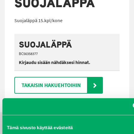
SUOJALÄPPÄ
Suojaläppä 15.kpl/kone
SUOJALÄPPÄ
BC56358377
Kirjaudu sisään nähdäksesi hinnat.
TAKAISIN HAKUEHTOIHIN
Tämä sivusto käyttää evästeitä
YHTEYSTIEDOT