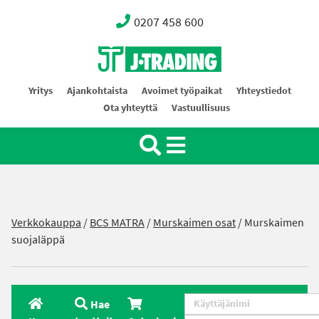
0207 458 600
Oy J-Trading Ab
Yritys
Ajankohtaista
Avoimet työpaikat
Yhteystiedot
Ota yhteyttä
Vastuullisuus
Verkkokauppa
/
BCS MATRA
/
Murskaimen osat
/ Murskaimen
suojaläppä
Hae