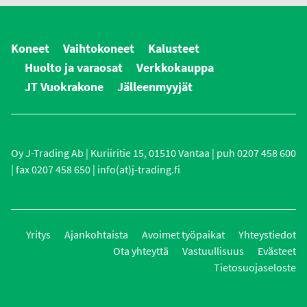
Koneet
Vaihtokoneet
Kalusteet
Huolto ja varaosat
Verkkokauppa
JT Vuokrakone
Jälleenmyyjät
Oy J-Trading Ab | Kuriiritie 15, 01510 Vantaa | puh 0207 458 600
| fax 0207 458 650 | info(at)j-trading.fi
Yritys
Ajankohtaista
Avoimet työpaikat
Yhteystiedot
Ota yhteyttä
Vastuullisuus
Evästeet
Tietosuojaseloste