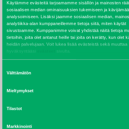
Käytämme evästeitä tarjoamamme sisällön ja mainosten räät
sosiaalisen median ominaisuuksien tukemiseen ja kävijäm
analysoimiseen. Lisäksi jaamme sosiaalisen median, mainos
analytiikka-alan kumppaneillemme tietoja siitä, miten käytät
VARAOSAT
sivustoamme. Kumppanimme voivat yhdistää näitä tietoja mu
Varaosat
tietoihin, joita olet antanut heille tai joita on kerätty, kun olet 
Puh 020 7458 686
heidän palvelujaan. Voit lukea lisää evästeistä sekä muuttaa
varaosat@j-trading.fi
hyväksyntääsi
evästeet
sivulta.
Suostumuksen
Välttämätön
valinta
HENRIK ÅVALL
Varaosamyynti
Mieltymykset
Puh 020 7458 606
henrik.avall@j-trading.fi
Tilastot
CHRISTER LÖNNBERG
Markkinointi
Varaosamyynti ja ostotoiminta