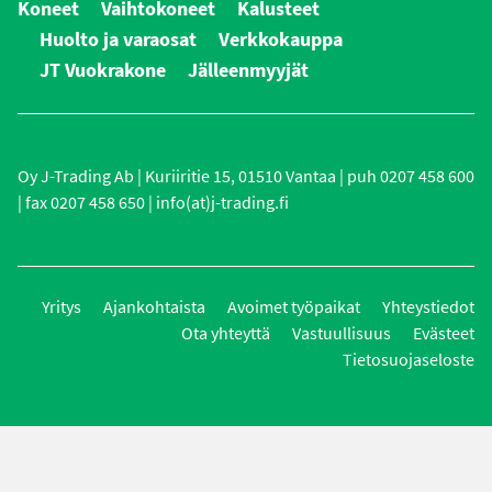
Koneet
Vaihtokoneet
Kalusteet
Huolto ja varaosat
Verkkokauppa
JT Vuokrakone
Jälleenmyyjät
Oy J-Trading Ab | Kuriiritie 15, 01510 Vantaa | puh 0207 458 600
| fax 0207 458 650 | info(at)j-trading.fi
Yritys
Ajankohtaista
Avoimet työpaikat
Yhteystiedot
Ota yhteyttä
Vastuullisuus
Evästeet
Tietosuojaseloste