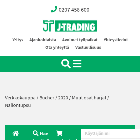
0207 458 600
Oy J-Trading Ab
Yritys
Ajankohtaista
Avoimet työpaikat
Yhteystiedot
Ota yhteyttä
Vastuullisuus
Verkkokauppa
/
Bucher
/
2020
/
Muut osat harjat
/
Nailontupsu
Hae