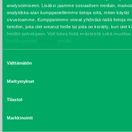
analysoimiseen. Lisäksi jaamme sosiaalisen median, mainos
VARAOSAT
analytiikka-alan kumppaneillemme tietoja siitä, miten käytät
Varaosat
sivustoamme. Kumppanimme voivat yhdistää näitä tietoja mu
Puh 020 7458 686
tietoihin, joita olet antanut heille tai joita on kerätty, kun olet 
varaosat@j-trading.fi
heidän palvelujaan. Voit lukea lisää evästeistä sekä muuttaa
hyväksyntääsi
evästeet
sivulta.
Suostumuksen
HENRIK ÅVALL
Välttämätön
valinta
Varaosamyynti
Puh 020 7458 606
Mieltymykset
henrik.avall@j-trading.fi
Tilastot
CHRISTER LÖNNBERG
Varaosamyynti ja ostotoiminta
Markkinointi
Puh 020 7458 612
christer.lonnberg@j-trading.fi