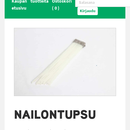
Kaupan
tuotteita
Ostoskori
etusivu
(
0
)
Kirjaudu
NAILONTUPSU