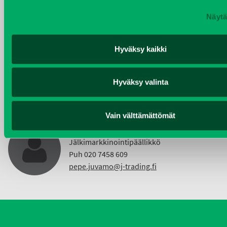
Näytä
KIMMO NUUTINEN
Hyväksy kaikki
Taajama- ja viheralueiden hoitokoneet ja
Vuokrakoneet
Puh 040 4814 189
Hyväksy valinta
etunimi.sukunimi@j-trading.fi
Vain välttämättömät
PEPE JUVAMO
Jälkimarkkinointipäällikkö
Puh 020 7458 609
pepe.juvamo@j-trading.fi