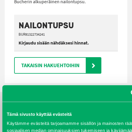
Bucherin alkuperäinen nailontupsu.
NAILONTUPSU
BUR81322734241
Kirjaudu sisään nähdäksesi hinnat.
TAKAISIN HAKUEHTOIHIN
YHTEYSTIEDOT
Tämä sivusto käyttää evästeitä
Käytämme evästeitä tarjoamamme sisällön ja mainosten räät
sosiaalisen median ominaisuuksien tukemiseen ja kävijäm