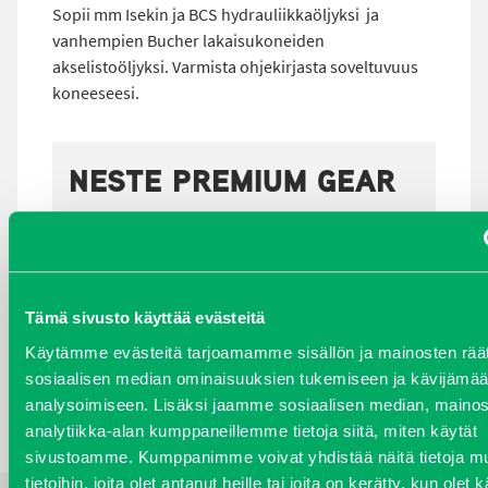
Sopii mm Isekin ja BCS hydrauliikkaöljyksi ja
vanhempien Bucher lakaisukoneiden
akselistoöljyksi. Varmista ohjekirjasta soveltuvuus
koneeseesi.
NESTE PREMIUM GEAR
UTTO, 20 LITRAA
VANE213720
Kirjaudu sisään nähdäksesi hinnat.
Tämä sivusto käyttää evästeitä
Käytämme evästeitä tarjoamamme sisällön ja mainosten räät
TAKAISIN HAKUEHTOIHIN
sosiaalisen median ominaisuuksien tukemiseen ja kävijäm
analysoimiseen. Lisäksi jaamme sosiaalisen median, mainos
analytiikka-alan kumppaneillemme tietoja siitä, miten käytät
sivustoamme. Kumppanimme voivat yhdistää näitä tietoja mu
tietoihin, joita olet antanut heille tai joita on kerätty, kun olet 