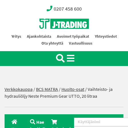
0207 458 600
Oy J-Trading Ab
Yritys
Ajankohtaista
Avoimet työpaikat
Yhteystiedot
Ota yhteyttä
Vastuullisuus
Verkkokauppa
/
BCS MATRA
/
Huolto-osat
/ Vaihteisto- ja
hydrauliöljy Neste Premium Gear UTTO, 20 litraa
Hae