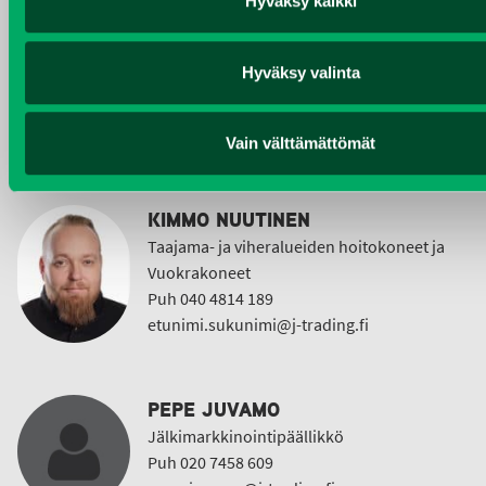
Hyväksy kaikki
CHRISTER LÖNNBERG
Varaosamyynti ja ostotoiminta
Hyväksy valinta
Puh 020 7458 612
christer.lonnberg@j-trading.fi
Vain välttämättömät
KIMMO NUUTINEN
Taajama- ja viheralueiden hoitokoneet ja
Vuokrakoneet
Puh 040 4814 189
etunimi.sukunimi@j-trading.fi
PEPE JUVAMO
Jälkimarkkinointipäällikkö
Puh 020 7458 609