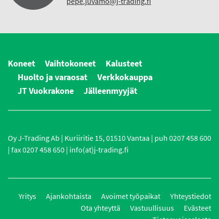
pepe.juvamo@j-trading.fi
Koneet
Vaihtokoneet
Kalusteet
Huolto ja varaosat
Verkkokauppa
JT Vuokrakone
Jälleenmyyjät
Oy J-Trading Ab | Kuriiritie 15, 01510 Vantaa | puh 0207 458 600
| fax 0207 458 650 | info(at)j-trading.fi
Yritys
Ajankohtaista
Avoimet työpaikat
Yhteystiedot
Ota yhteyttä
Vastuullisuus
Evästeet