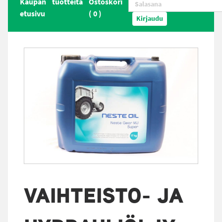
Kaupan
tuotteita
Ostoskori
etusivu
(
0
)
Kirjaudu
VAIHTEISTO- JA