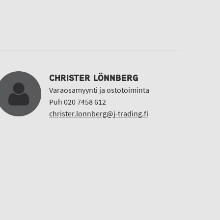
CHRISTER LÖNNBERG
Varaosamyynti ja ostotoiminta
Puh 020 7458 612
christer.lonnberg@j-trading.fi