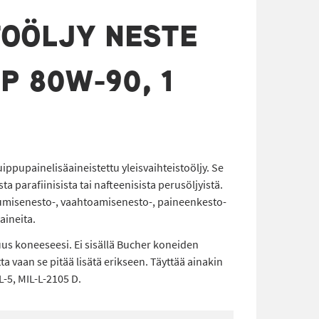
TOÖLJY NESTE
P 80W-90, 1
ppupainelisäaineistettu yleisvaihteistoöljy. Se
ta parafiinisista tai nafteenisista perusöljyistä.
tumisenesto-, vaahtoamisenesto-, paineenkesto-
aineita.
uus koneeseesi. Ei sisällä Bucher koneiden
ta vaan se pitää lisätä erikseen. Täyttää ainakin
-5, MIL-L-2105 D.