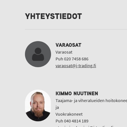
YHTEYSTIEDOT
VARAOSAT
Varaosat
Puh 020 7458 686
varaosat@j-trading.fi
KIMMO NUUTINEN
Taajama- ja viheralueiden hoitokonee
ja
Vuokrakoneet
Puh 040 4814 189