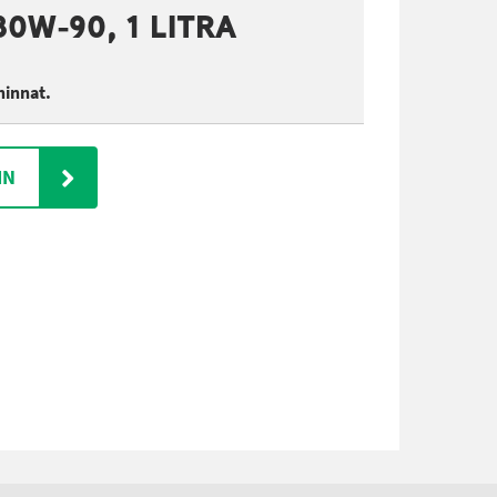
80W-90, 1 LITRA
hinnat.
IN