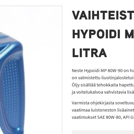
VAIHTEIS
HYPOIDI M
LITRA
Neste Hypoidi MP 80W-90 on hui
on valmistettu liuotinjalostetuis
Öljy sisältää tehokkaita hapet
ja voitelukalvoa vahvistavia lisä
Varmista ohjekirjasta soveltuv
vaatimaa luistoneston lisäainet
vaatimukset SAE 80W-80, API GL