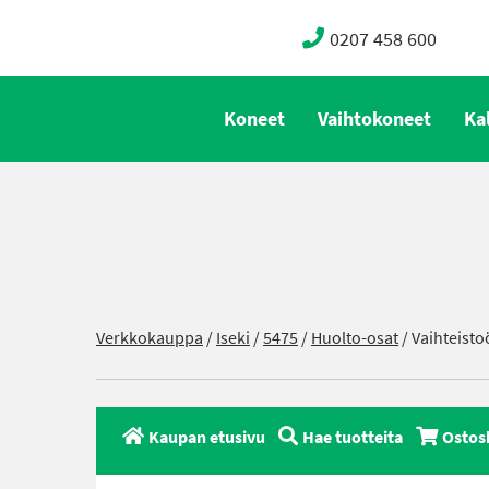
0207 458 600
Koneet
Vaihtokoneet
Ka
Verkkokauppa
/
Iseki
/
5475
/
Huolto-osat
/ Vaihteisto
Kaupan etusivu
Hae tuotteita
Ostos