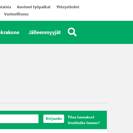
taista
Avoimet työpaikat
Yhteystiedot
Vastuullisuus
okrakone
Jälleenmyyjät
Tilaa tunnukset
Kirjaudu
Unohtuiko tunnus?