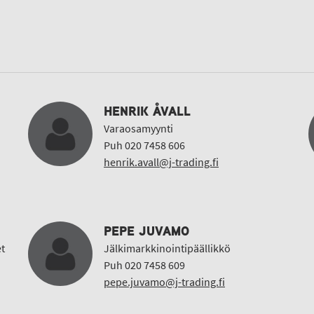
HENRIK ÅVALL
Varaosamyynti
Puh 020 7458 606
henrik.avall@j-trading.fi
PEPE JUVAMO
t
Jälkimarkkinointipäällikkö
Puh 020 7458 609
pepe.juvamo@j-trading.fi