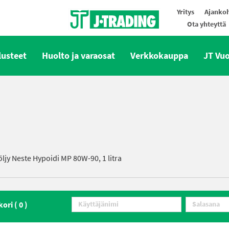
Yritys
Ajankoh
Ota yhteyttä
Oy J-Trading Ab
lusteet
Huolto ja varaosat
Verkkokauppa
JT Vu
öljy Neste Hypoidi MP 80W-90, 1 litra
kori (
0
)