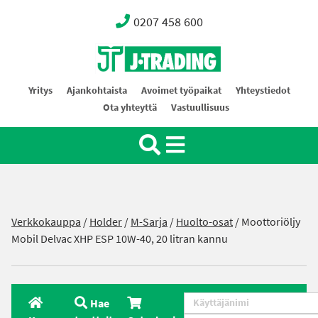
0207 458 600
Oy J-Trading Ab
Yritys
Ajankohtaista
Avoimet työpaikat
Yhteystiedot
Ota yhteyttä
Vastuullisuus
Verkkokauppa
/
Holder
/
M-Sarja
/
Huolto-osat
/ Moottoriöljy
Mobil Delvac XHP ESP 10W-40, 20 litran kannu
Hae