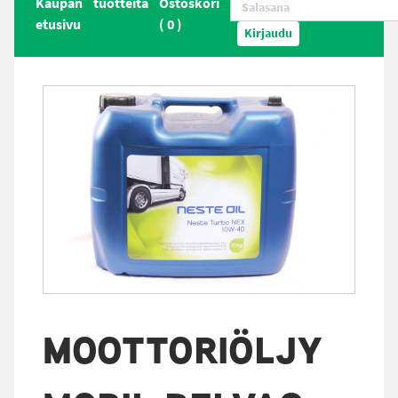
Kaupan
tuotteita
Ostoskori
etusivu
(
0
)
Kirjaudu
MOOTTORIÖLJY