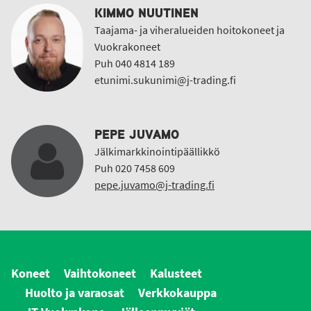
KIMMO NUUTINEN
Taajama- ja viheralueiden hoitokoneet ja
Vuokrakoneet
Puh 040 4814 189
etunimi.sukunimi@j-trading.fi
PEPE JUVAMO
Jälkimarkkinointipäällikkö
Puh 020 7458 609
pepe.juvamo@j-trading.fi
Koneet
Vaihtokoneet
Kalusteet
Huolto ja varaosat
Verkkokauppa