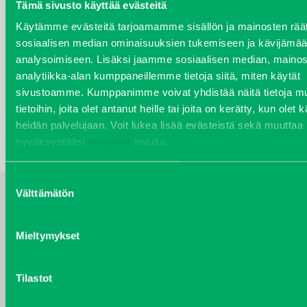
Tämä sivusto käyttää evästeitä
10W-40-20LITRA
Käytämme evästeitä tarjoamamme sisällön ja mainosten räät
VAMO152994
sosiaalisen median ominaisuuksien tukemiseen ja kävijäm
Kirjaudu sisään nähdäksesi hinnat.
analysoimiseen. Lisäksi jaamme sosiaalisen median, mainos
analytiikka-alan kumppaneillemme tietoja siitä, miten käytät
sivustoamme. Kumppanimme voivat yhdistää näitä tietoja mu
TAKAISIN HAKUEHTOIHIN
tietoihin, joita olet antanut heille tai joita on kerätty, kun olet 
heidän palvelujaan. Voit lukea lisää evästeistä sekä muuttaa
hyväksyntääsi
evästeet
sivulta.
Suostumuksen
Välttämätön
valinta
YHTEYSTIEDOT
Mieltymykset
Tilastot
VARAOSAT
Varaosat