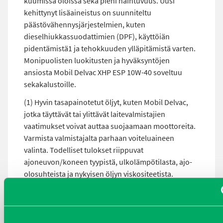
kuumissa oloissa sekä pieni haihtuvuus. Uusi
kehittynyt lisäaineistus on suunniteltu
päästövähennysjärjestelmien, kuten
dieselhiukkassuodattimien (DPF), käyttöiän
pidentämistä1 ja tehokkuuden ylläpitämistä varten.
Monipuolisten luokitusten ja hyväksyntöjen
ansiosta Mobil Delvac XHP ESP 10W-40 soveltuu
sekakalustoille.
(1) Hyvin tasapainotetut öljyt, kuten Mobil Delvac,
jotka täyttävät tai ylittävät laitevalmistajien
vaatimukset voivat auttaa suojaamaan moottoreita.
Varmista valmistajalta parhaan voiteluaineen
valinta. Todelliset tulokset riippuvat
ajoneuvon/koneen tyypistä, ulkolämpötilasta, ajo-
olosuhteista ja nykyisen öljyn viskositeetista.
MOBIL DELVAC MODERN