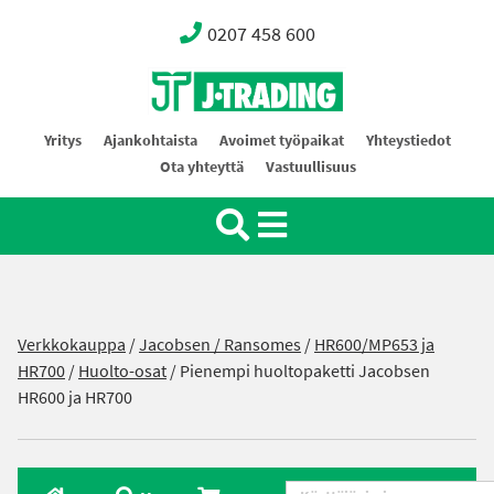
0207 458 600
Oy J-Trading Ab
Yritys
Ajankohtaista
Avoimet työpaikat
Yhteystiedot
Ota yhteyttä
Vastuullisuus
Verkkokauppa
/
Jacobsen / Ransomes
/
HR600/MP653 ja
HR700
/
Huolto-osat
/ Pienempi huoltopaketti Jacobsen
HR600 ja HR700