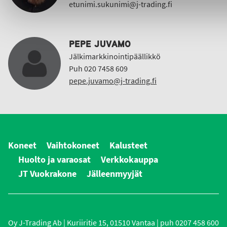
etunimi.sukunimi@j-trading.fi
PEPE JUVAMO
Jälkimarkkinointipäällikkö
Puh 020 7458 609
pepe.juvamo@j-trading.fi
Koneet
Vaihtokoneet
Kalusteet
Huolto ja varaosat
Verkkokauppa
JT Vuokrakone
Jälleenmyyjät
Oy J-Trading Ab | Kuriiritie 15, 01510 Vantaa | puh 0207 458 600