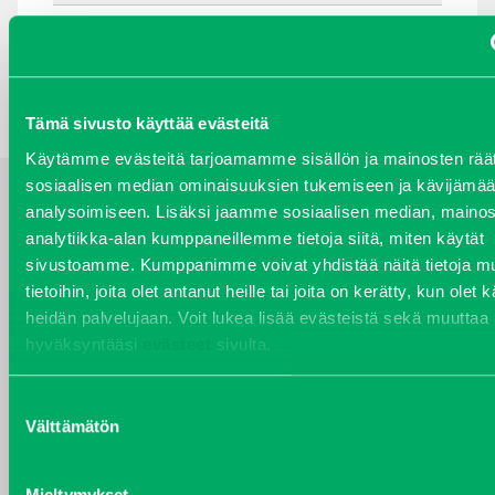
TAKAISIN HAKUEHTOIHIN
Tämä sivusto käyttää evästeitä
Käytämme evästeitä tarjoamamme sisällön ja mainosten räät
sosiaalisen median ominaisuuksien tukemiseen ja kävijäm
analysoimiseen. Lisäksi jaamme sosiaalisen median, mainos
YHTEYSTIEDOT
analytiikka-alan kumppaneillemme tietoja siitä, miten käytät
sivustoamme. Kumppanimme voivat yhdistää näitä tietoja mu
tietoihin, joita olet antanut heille tai joita on kerätty, kun olet 
heidän palvelujaan. Voit lukea lisää evästeistä sekä muuttaa
VARAOSAT
hyväksyntääsi
evästeet
sivulta.
Varaosat
Puh 020 7458 686
Suostumuksen
varaosat@j-trading.fi
Välttämätön
valinta
Mieltymykset