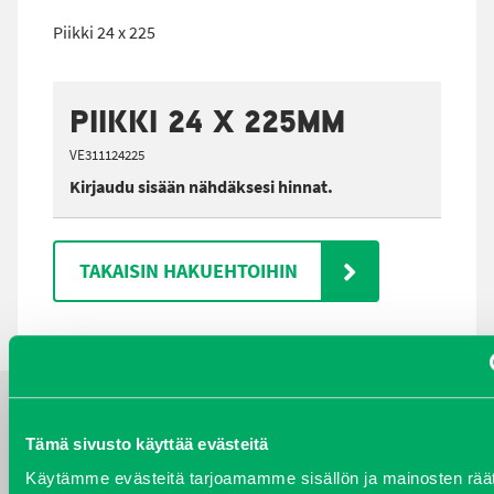
Piikki 24 x 225
PIIKKI 24 X 225MM
VE311124225
Kirjaudu sisään nähdäksesi hinnat.
TAKAISIN HAKUEHTOIHIN
YHTEYSTIEDOT
Tämä sivusto käyttää evästeitä
Käytämme evästeitä tarjoamamme sisällön ja mainosten räät