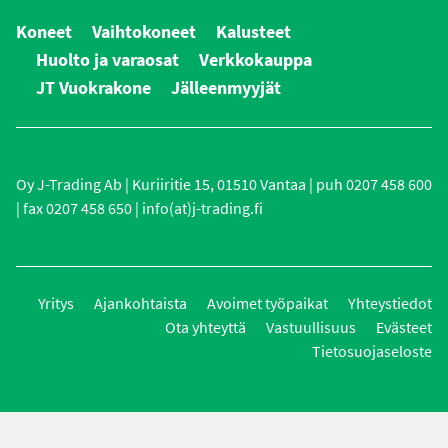
Koneet
Vaihtokoneet
Kalusteet
Huolto ja varaosat
Verkkokauppa
JT Vuokrakone
Jälleenmyyjät
Oy J-Trading Ab | Kuriiritie 15, 01510 Vantaa | puh 0207 458 600
| fax 0207 458 650 | info(at)j-trading.fi
Yritys
Ajankohtaista
Avoimet työpaikat
Yhteystiedot
Ota yhteyttä
Vastuullisuus
Evästeet
Tietosuojaseloste