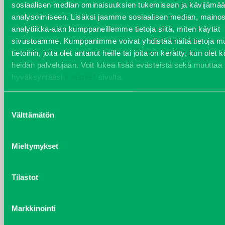
sosiaalisen median ominaisuuksien tukemiseen ja kävijäm
analysoimiseen. Lisäksi jaamme sosiaalisen median, mainos
VARAOSAT
analytiikka-alan kumppaneillemme tietoja siitä, miten käytät
sivustoamme. Kumppanimme voivat yhdistää näitä tietoja mu
Varaosat
tietoihin, joita olet antanut heille tai joita on kerätty, kun olet 
Puh 020 7458 686
heidän palvelujaan. Voit lukea lisää evästeistä sekä muuttaa
varaosat@j-trading.fi
hyväksyntääsi
evästeet
sivulta.
Suostumuksen
HENRIK ÅVALL
Välttämätön
valinta
Varaosamyynti
Puh 020 7458 606
Mieltymykset
henrik.avall@j-trading.fi
Tilastot
CHRISTER LÖNNBERG
Varaosamyynti ja ostotoiminta
Markkinointi
Puh 020 7458 612