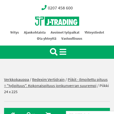
0207 458 600
Oy J-Trading Ab
Yritys
Ajankohtaista
Avoimet työpaikat
Yhteystiedot
Ota yhteyttä
Vastuullisuus
Verkkokauppa
/
Redexim Vertidrain
/
Piikit - Ilmoitettu pituus
= "työpituus". Kokonaispituus jonkunverran suurempi
/ Piikki
24 x 225