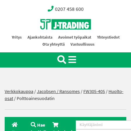
0207 458 600
Oy J-Trading Ab
Yritys
Ajankohtaista
Avoimet työpaikat
Yhteystiedot
Ota yhteyttä
Vastuullisuus
Verkkokauppa
/
Jacobsen / Ransomes
/
FW305-405
/
Huolto-
osat
/ Polttoainesuodatin
Hae