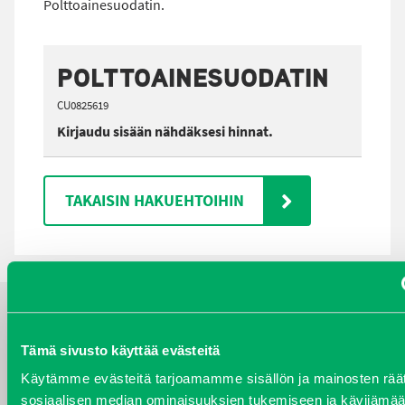
Polttoainesuodatin.
POLTTOAINESUODATIN
CU0825619
Kirjaudu sisään nähdäksesi hinnat.
TAKAISIN HAKUEHTOIHIN
YHTEYSTIEDOT
Tämä sivusto käyttää evästeitä
Käytämme evästeitä tarjoamamme sisällön ja mainosten räät
sosiaalisen median ominaisuuksien tukemiseen ja kävijäm