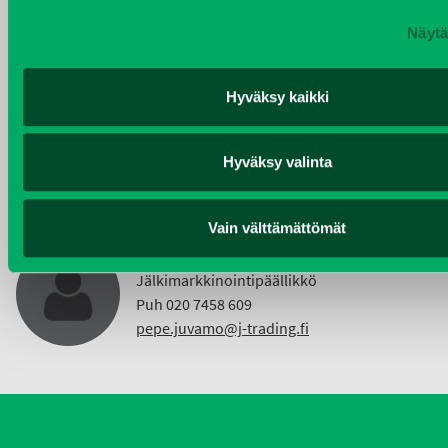
Näytä
KIMMO NUUTINEN
Hyväksy kaikki
Taajama- ja viheralueiden hoitokoneet ja
Vuokrakoneet
Puh 040 4814 189
Hyväksy valinta
etunimi.sukunimi@j-trading.fi
Vain välttämättömät
PEPE JUVAMO
Jälkimarkkinointipäällikkö
Puh 020 7458 609
pepe.juvamo@j-trading.fi