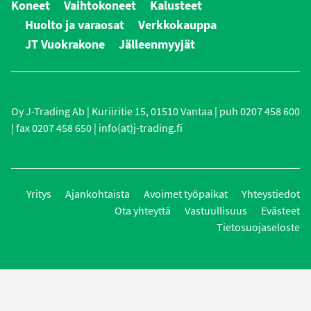
Koneet
Vaihtokoneet
Kalusteet
Huolto ja varaosat
Verkkokauppa
JT Vuokrakone
Jälleenmyyjät
Oy J-Trading Ab | Kuriiritie 15, 01510 Vantaa | puh 0207 458 600
| fax 0207 458 650 | info(at)j-trading.fi
Yritys
Ajankohtaista
Avoimet työpaikat
Yhteystiedot
Ota yhteyttä
Vastuullisuus
Evästeet
Tietosuojaseloste