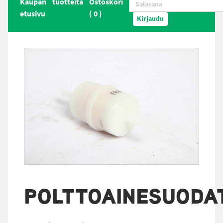
Kaupan
tuotteita
Ostoskori
etusivu
(
0
)
Kirjaudu
POLTTOAINESUODA