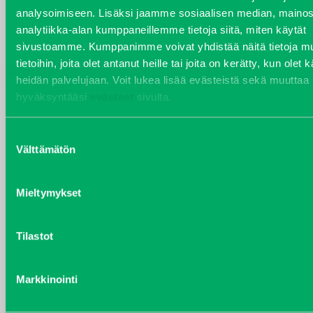
analysoimiseen. Lisäksi jaamme sosiaalisen median, mainos
VARAOSAT
analytiikka-alan kumppaneillemme tietoja siitä, miten käytät
Varaosat
sivustoamme. Kumppanimme voivat yhdistää näitä tietoja mu
Puh 020 7458 686
tietoihin, joita olet antanut heille tai joita on kerätty, kun olet 
varaosat@j-trading.fi
heidän palvelujaan. Voit lukea lisää evästeistä sekä muuttaa
hyväksyntääsi
evästeet
sivulta.
Suostumuksen
HENRIK ÅVALL
Välttämätön
valinta
Varaosamyynti
Puh 020 7458 606
Mieltymykset
henrik.avall@j-trading.fi
Tilastot
CHRISTER LÖNNBERG
Varaosamyynti ja ostotoiminta
Markkinointi
Puh 020 7458 612
christer.lonnberg@j-trading.fi