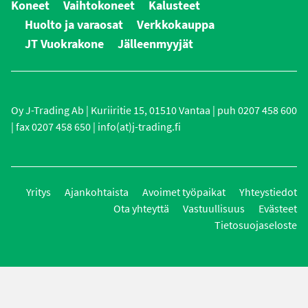
Koneet
Vaihtokoneet
Kalusteet
Huolto ja varaosat
Verkkokauppa
JT Vuokrakone
Jälleenmyyjät
Oy J-Trading Ab | Kuriiritie 15, 01510 Vantaa | puh 0207 458 600
| fax 0207 458 650 | info(at)j-trading.fi
Yritys
Ajankohtaista
Avoimet työpaikat
Yhteystiedot
Ota yhteyttä
Vastuullisuus
Evästeet
Tietosuojaseloste