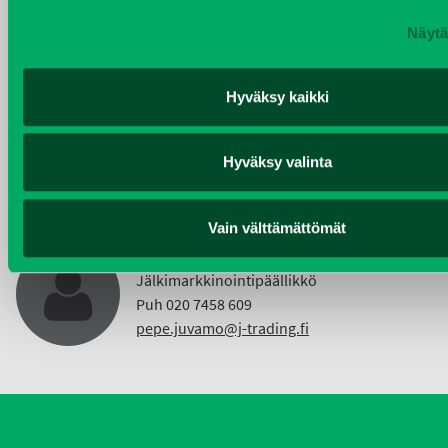
Näytä
KIMMO NUUTINEN
Hyväksy kaikki
Taajama- ja viheralueiden hoitokoneet ja
Vuokrakoneet
Puh 040 4814 189
Hyväksy valinta
etunimi.sukunimi@j-trading.fi
Vain välttämättömät
PEPE JUVAMO
Jälkimarkkinointipäällikkö
Puh 020 7458 609
pepe.juvamo@j-trading.fi