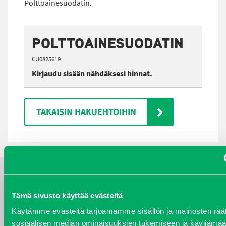
Polttoainesuodatin.
POLTTOAINESUODATIN
CU0825619
Kirjaudu sisään nähdäksesi hinnat.
TAKAISIN HAKUEHTOIHIN
YHTEYSTIEDOT
Tämä sivusto käyttää evästeitä
Käytämme evästeitä tarjoamamme sisällön ja mainosten räät
sosiaalisen median ominaisuuksien tukemiseen ja kävijäm