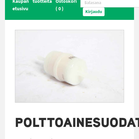
Kaupan
tuotteita
Ostoskori
etusivu
(
0
)
Kirjaudu
POLTTOAINESUODA