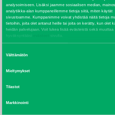
analysoimiseen. Lisäksi jaamme sosiaalisen median, mainos
VARAOSAT
analytiikka-alan kumppaneillemme tietoja siitä, miten käytät
Varaosat
sivustoamme. Kumppanimme voivat yhdistää näitä tietoja mu
Puh 020 7458 686
tietoihin, joita olet antanut heille tai joita on kerätty, kun olet 
varaosat@j-trading.fi
heidän palvelujaan. Voit lukea lisää evästeistä sekä muuttaa
hyväksyntääsi
evästeet
sivulta.
Suostumuksen
HENRIK ÅVALL
Välttämätön
valinta
Varaosamyynti
Puh 020 7458 606
Mieltymykset
henrik.avall@j-trading.fi
Tilastot
CHRISTER LÖNNBERG
Varaosamyynti ja ostotoiminta
Markkinointi
Puh 020 7458 612
christer.lonnberg@j-trading.fi