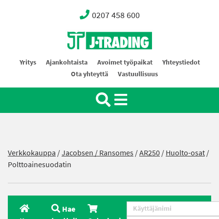
0207 458 600
Oy J-Trading Ab
Yritys
Ajankohtaista
Avoimet työpaikat
Yhteystiedot
Ota yhteyttä
Vastuullisuus
Verkkokauppa
/
Jacobsen / Ransomes
/
AR250
/
Huolto-osat
/
Polttoainesuodatin
Hae