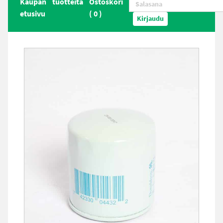
Kaupan
tuotteita
Ostoskori
etusivu
(
0
)
Kirjaudu