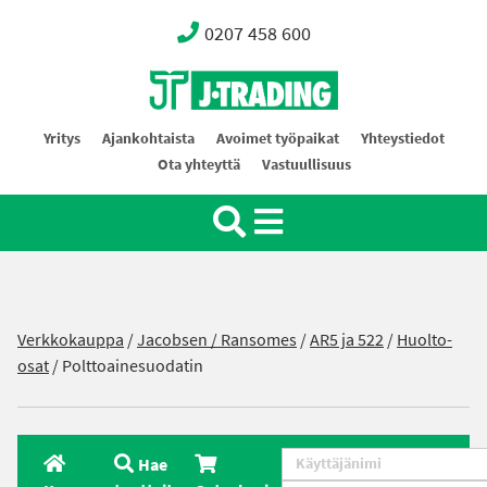
0207 458 600
Oy J-Trading Ab
Yritys
Ajankohtaista
Avoimet työpaikat
Yhteystiedot
Ota yhteyttä
Vastuullisuus
Verkkokauppa
/
Jacobsen / Ransomes
/
AR5 ja 522
/
Huolto-
osat
/ Polttoainesuodatin
Hae