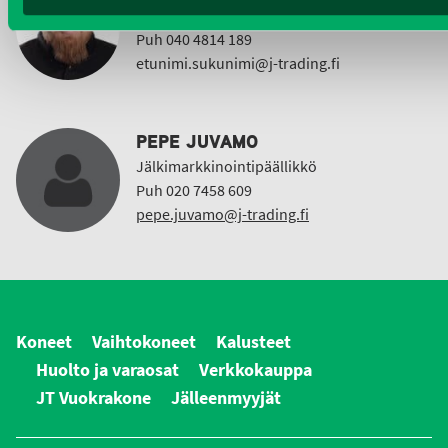
Vuokrakoneet
Puh 040 4814 189
etunimi.sukunimi@j-trading.fi
PEPE JUVAMO
Jälkimarkkinointipäällikkö
Puh 020 7458 609
pepe.juvamo@j-trading.fi
Koneet
Vaihtokoneet
Kalusteet
Huolto ja varaosat
Verkkokauppa
JT Vuokrakone
Jälleenmyyjät