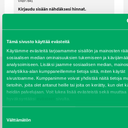
VABF7841
Kirjaudu sisään nähdäksesi hinnat.
TAKAISIN HAKUEHTOIHIN
Tämä sivusto käyttää evästeitä
Käytämme evästeitä tarjoamamme sisällön ja mainosten räät
sosiaalisen median ominaisuuksien tukemiseen ja kävijäm
analysoimiseen. Lisäksi jaamme sosiaalisen median, mainos
analytiikka-alan kumppaneillemme tietoja siitä, miten käytät
YHTEYSTIEDOT
sivustoamme. Kumppanimme voivat yhdistää näitä tietoja mu
tietoihin, joita olet antanut heille tai joita on kerätty, kun olet 
heidän palvelujaan. Voit lukea lisää evästeistä sekä muuttaa
hyväksyntääsi
evästeet
sivulta.
VARAOSAT
Varaosat
Suostumuksen
Puh 020 7458 686
Välttämätön
valinta
varaosat@j-trading.fi