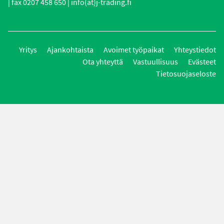
| fax 0207 458 650 | info(at)j-trading.fi
Yritys
Ajankohtaista
Avoimet työpaikat
Yhteystiedot
Ota yhteyttä
Vastuullisuus
Evästeet
Tietosuojaseloste