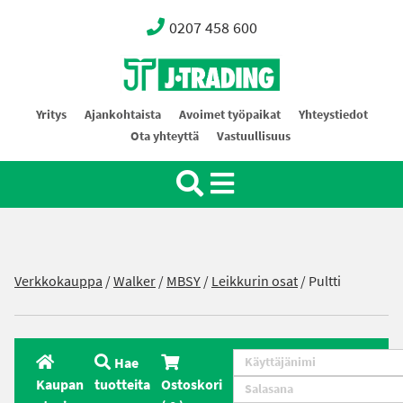
0207 458 600
Oy J-Trading Ab
Yritys
Ajankohtaista
Avoimet työpaikat
Yhteystiedot
Ota yhteyttä
Vastuullisuus
Verkkokauppa
/
Walker
/
MBSY
/
Leikkurin osat
/ Pultti
Hae
Kaupan
tuotteita
Ostoskori