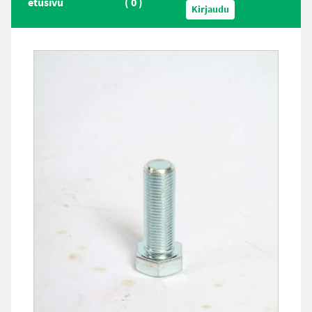
etusivu
(
0
)
Kirjaudu