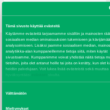
TAKAISIN HAKUEHTOIHIN
Tämä sivusto käyttää evästeitä
Käytämme evästeitä tarjoamamme sisällön ja mainosten räät
sosiaalisen median ominaisuuksien tukemiseen ja kävijäm
analysoimiseen. Lisäksi jaamme sosiaalisen median, mainos
YHTEYSTIEDOT
analytiikka-alan kumppaneillemme tietoja siitä, miten käytät
sivustoamme. Kumppanimme voivat yhdistää näitä tietoja mu
tietoihin, joita olet antanut heille tai joita on kerätty, kun olet 
heidän palvelujaan. Voit lukea lisää evästeistä sekä muuttaa
VARAOSAT
hyväksyntääsi
evästeet
sivulta.
Varaosat
Puh 020 7458 686
Suostumuksen
varaosat@j-trading.fi
Välttämätön
valinta
Mieltymykset