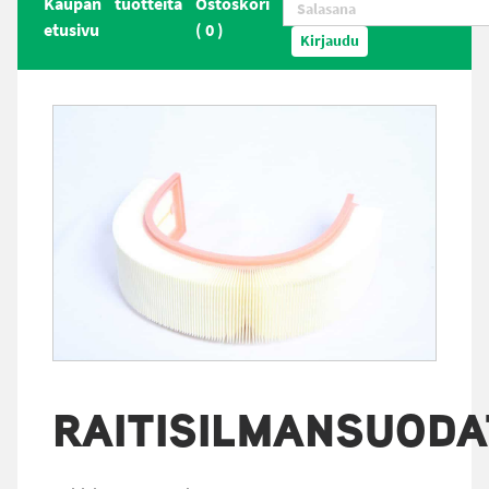
Kaupan
tuotteita
Ostoskori
etusivu
(
0
)
Kirjaudu
RAITISILMANSUODA