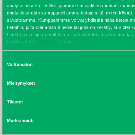
analysoimiseen. Lisäksi jaamme sosiaalisen median, mainos
VARAOSAT
analytiikka-alan kumppaneillemme tietoja siitä, miten käytät
Varaosat
sivustoamme. Kumppanimme voivat yhdistää näitä tietoja mu
Puh 020 7458 686
tietoihin, joita olet antanut heille tai joita on kerätty, kun olet 
varaosat@j-trading.fi
heidän palvelujaan. Voit lukea lisää evästeistä sekä muuttaa
hyväksyntääsi
evästeet
sivulta.
Suostumuksen
HENRIK ÅVALL
Välttämätön
valinta
Varaosamyynti
Puh 020 7458 606
Mieltymykset
henrik.avall@j-trading.fi
Tilastot
CHRISTER LÖNNBERG
Varaosamyynti ja ostotoiminta
Markkinointi
Puh 020 7458 612
christer.lonnberg@j-trading.fi