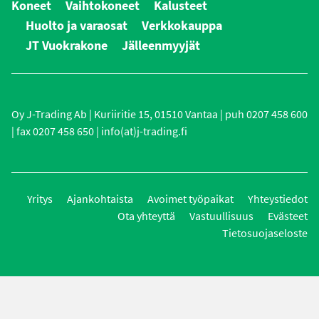
Koneet
Vaihtokoneet
Kalusteet
Huolto ja varaosat
Verkkokauppa
JT Vuokrakone
Jälleenmyyjät
Oy J-Trading Ab | Kuriiritie 15, 01510 Vantaa | puh 0207 458 600
| fax 0207 458 650 | info(at)j-trading.fi
Yritys
Ajankohtaista
Avoimet työpaikat
Yhteystiedot
Ota yhteyttä
Vastuullisuus
Evästeet
Tietosuojaseloste