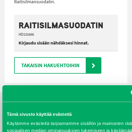
Raitisilmansuodatin.
RAITISILMASUODATIN
HD131666
Kirjaudu sisään nähdäksesi hinnat.
TAKAISIN HAKUEHTOIHIN
YHTEYSTIEDOT
Tämä sivusto käyttää evästeitä
Käytämme evästeitä tarjoamamme sisällön ja mainosten räät
sosiaalisen median ominaisuuksien tukemiseen ja kävijäm