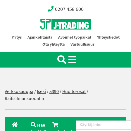
0207 458 600
Oy J-Trading Ab
Yritys
Ajankohtaista
Avoimet työpaikat
Yhteystiedot
Ota yhteyttä
Vastuullisuus
Verkkokauppa
/
Iseki
/
5390
/
Huolto-osat
/
Raitisilmansuodatin
Hae