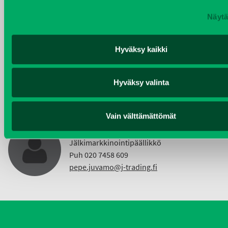
Näytä
KIMMO NUUTINEN
Hyväksy kaikki
Taajama- ja viheralueiden hoitokoneet ja
Vuokrakoneet
Puh 040 4814 189
Hyväksy valinta
etunimi.sukunimi@j-trading.fi
Vain välttämättömät
PEPE JUVAMO
Jälkimarkkinointipäällikkö
Puh 020 7458 609
pepe.juvamo@j-trading.fi