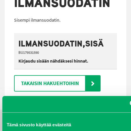
ILMANSUODATIN
Sisempi ilmansuodatin.
ILMANSUODATIN,SISÄ
BU179531590
Kirjaudu sisään nähdäksesi hinnat.
TAKAISIN HAKUEHTOIHIN
Tämä sivusto käyttää evästeitä
YHTEYSTIEDOT