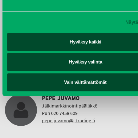
Puh 020 7458 612
christer.lonnberg@j-trading.fi
Näytä
Hyväksy kaikki
KIMMO NUUTINEN
Taajama- ja viheralueiden hoitokoneet ja
Vuokrakoneet
Hyväksy valinta
Puh 040 4814 189
etunimi.sukunimi@j-trading.fi
Vain välttämättömät
PEPE JUVAMO
Jälkimarkkinointipäällikkö
Puh 020 7458 609
pepe.juvamo@j-trading.fi