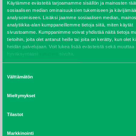
Käytämme evästeitä tarjoamamme sisällön ja mainosten räät
sosiaalisen median ominaisuuksien tukemiseen ja kävijäm
analysoimiseen. Lisäksi jaamme sosiaalisen median, mainos
analytiikka-alan kumppaneillemme tietoja siitä, miten käytät
VARAOSAT
sivustoamme. Kumppanimme voivat yhdistää näitä tietoja mu
Varaosat
tietoihin, joita olet antanut heille tai joita on kerätty, kun olet 
Puh 020 7458 686
heidän palvelujaan. Voit lukea lisää evästeistä sekä muuttaa
varaosat@j-trading.fi
hyväksyntääsi
evästeet
sivulta.
Suostumuksen
Välttämätön
valinta
HENRIK ÅVALL
Varaosamyynti
Mieltymykset
Puh 020 7458 606
henrik.avall@j-trading.fi
Tilastot
CHRISTER LÖNNBERG
Markkinointi
Varaosamyynti ja ostotoiminta