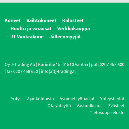
Koneet
Vaihtokoneet
Kalusteet
Huolto ja varaosat
Verkkokauppa
JT Vuokrakone
Jälleenmyyjät
Oy J-Trading Ab | Kuriiritie 15, 01510 Vantaa | puh 0207 458 600
| fax 0207 458 650 | info(at)j-trading.fi
Yritys
Ajankohtaista
Avoimet työpaikat
Yhteystiedot
Ota yhteyttä
Vastuullisuus
Evästeet
Tietosuojaseloste