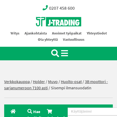
0207 458 600
Oy J-Trading Ab
Yritys
Ajankohtaista
Avoimet työpaikat
Yhteystiedot
Ota yhteyttä
Vastuullisuus
Verkkokauppa
/
Holder
/
Muvo
/
Huolto-osat
/
3B moottori -
sarjanumeroon 7100 asti
/ Sisempi ilmansuodatin
Hae