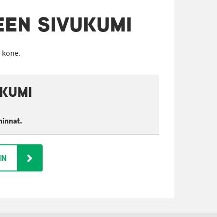
EN SIVUKUMI
r kone.
KUMI
hinnat.
IN