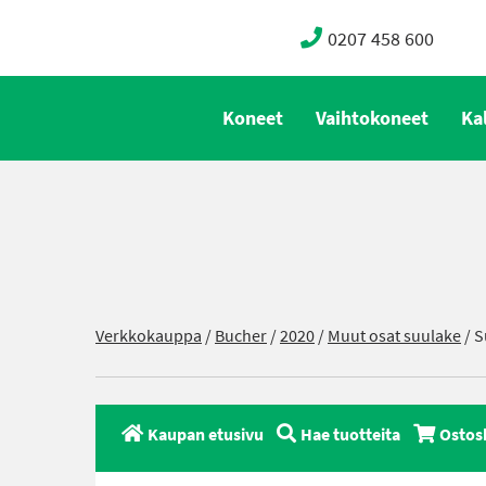
0207 458 600
Koneet
Vaihtokoneet
Ka
Verkkokauppa
/
Bucher
/
2020
/
Muut osat suulake
/ S
Kaupan etusivu
Hae tuotteita
Ostos