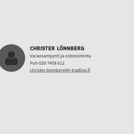
CHRISTER LÖNNBERG
Varaosamyynti ja ostotoiminta
Puh 020 7458 612
christer.lonnberg@j-trading.fi