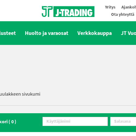
Yritys
Ajankoh
Ota yhteyttä
Oy J-Trading Ab
lusteet
Huolto ja varaosat
Verkkokauppa
JT Vu
uulakkeen sivukumi
kori (
0
)