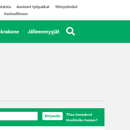
taista
Avoimet työpaikat
Yhteystiedot
Vastuullisuus
okrakone
Jälleenmyyjät
Tilaa tunnukset
Kirjaudu
Unohtuiko tunnus?