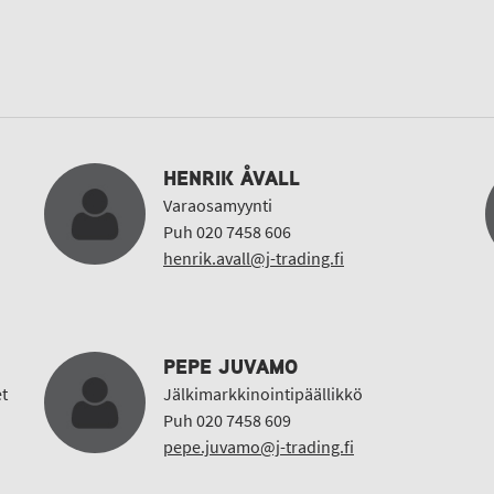
HENRIK ÅVALL
Varaosamyynti
Puh 020 7458 606
henrik.avall@j-trading.fi
PEPE JUVAMO
t
Jälkimarkkinointipäällikkö
Puh 020 7458 609
pepe.juvamo@j-trading.fi