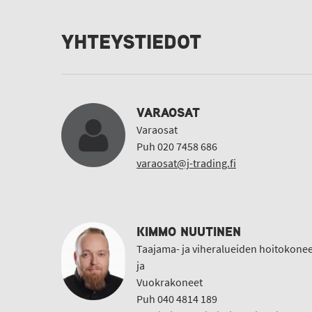
YHTEYSTIEDOT
VARAOSAT
Varaosat
Puh 020 7458 686
varaosat@j-trading.fi
KIMMO NUUTINEN
Taajama- ja viheralueiden hoitokonee
ja
Vuokrakoneet
Puh 040 4814 189