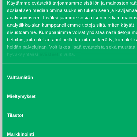
Käytämme evästeitä tarjoamamme sisällön ja mainosten räät
sosiaalisen median ominaisuuksien tukemiseen ja kävijäm
analysoimiseen. Lisäksi jaamme sosiaalisen median, mainos
analytiikka-alan kumppaneillemme tietoja siitä, miten käytät
VARAOSAT
sivustoamme. Kumppanimme voivat yhdistää näitä tietoja mu
Varaosat
tietoihin, joita olet antanut heille tai joita on kerätty, kun olet 
Puh 020 7458 686
heidän palvelujaan. Voit lukea lisää evästeistä sekä muuttaa
varaosat@j-trading.fi
hyväksyntääsi
evästeet
sivulta.
Suostumuksen
Välttämätön
valinta
HENRIK ÅVALL
Varaosamyynti
Mieltymykset
Puh 020 7458 606
henrik.avall@j-trading.fi
Tilastot
CHRISTER LÖNNBERG
Markkinointi
Varaosamyynti ja ostotoiminta