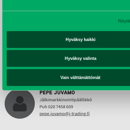
Puh 020 7458 612
christer.lonnberg@j-trading.fi
Näytä
Hyväksy kaikki
KIMMO NUUTINEN
Taajama- ja viheralueiden hoitokoneet ja
Vuokrakoneet
Hyväksy valinta
Puh 040 4814 189
etunimi.sukunimi@j-trading.fi
Vain välttämättömät
PEPE JUVAMO
Jälkimarkkinointipäällikkö
Puh 020 7458 609
pepe.juvamo@j-trading.fi