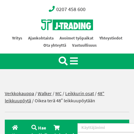
0207 458 600
Oy J-Trading Ab
Yritys
Ajankohtaista
Avoimet työpaikat
Yhteystiedot
Ota yhteyttä
Vastuullisuus
Verkkokauppa
/
Walker
/
MC
/
Leikkurin osat
/
48"
leikkuupöytä
/ Oikea terä 48″ leikkuupöytään
Hae