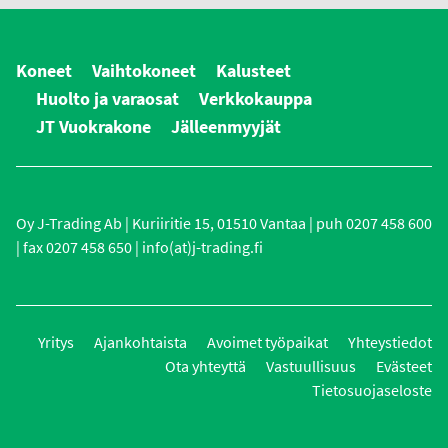
Koneet
Vaihtokoneet
Kalusteet
Huolto ja varaosat
Verkkokauppa
JT Vuokrakone
Jälleenmyyjät
Oy J-Trading Ab | Kuriiritie 15, 01510 Vantaa | puh 0207 458 600
| fax 0207 458 650 | info(at)j-trading.fi
Yritys
Ajankohtaista
Avoimet työpaikat
Yhteystiedot
Ota yhteyttä
Vastuullisuus
Evästeet
Tietosuojaseloste