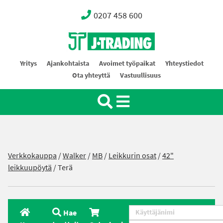
0207 458 600
Oy J-Trading Ab
Yritys
Ajankohtaista
Avoimet työpaikat
Yhteystiedot
Ota yhteyttä
Vastuullisuus
Verkkokauppa
/
Walker
/
MB
/
Leikkurin osat
/
42"
leikkuupöytä
/ Terä
Hae