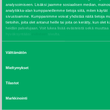
analysoimiseen. Lisäksi jaamme sosiaalisen median, mainos
VARAOSAT
analytiikka-alan kumppaneillemme tietoja siitä, miten käytät
Varaosat
sivustoamme. Kumppanimme voivat yhdistää näitä tietoja mu
Puh 020 7458 686
tietoihin, joita olet antanut heille tai joita on kerätty, kun olet 
varaosat@j-trading.fi
heidän palvelujaan. Voit lukea lisää evästeistä sekä muuttaa
hyväksyntääsi
evästeet
sivulta.
Suostumuksen
HENRIK ÅVALL
Välttämätön
valinta
Varaosamyynti
Puh 020 7458 606
Mieltymykset
henrik.avall@j-trading.fi
Tilastot
CHRISTER LÖNNBERG
Varaosamyynti ja ostotoiminta
Markkinointi
Puh 020 7458 612
christer.lonnberg@j-trading.fi