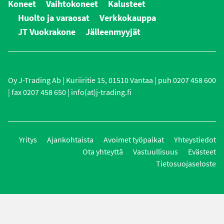
Koneet
Vaihtokoneet
Kalusteet
Huolto ja varaosat
Verkkokauppa
JT Vuokrakone
Jälleenmyyjät
Oy J-Trading Ab | Kuriiritie 15, 01510 Vantaa | puh 0207 458 600
| fax 0207 458 650 | info(at)j-trading.fi
Yritys
Ajankohtaista
Avoimet työpaikat
Yhteystiedot
Ota yhteyttä
Vastuullisuus
Evästeet
Tietosuojaseloste