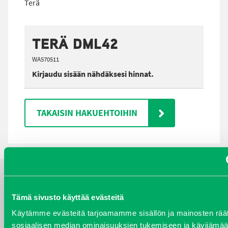
Terä
TERÄ DML42
WA570511
Kirjaudu sisään nähdäksesi hinnat.
TAKAISIN HAKUEHTOIHIN
YHTEYSTIEDOT
Tämä sivusto käyttää evästeitä
Käytämme evästeitä tarjoamamme sisällön ja mainosten räät
sosiaalisen median ominaisuuksien tukemiseen ja kävijäm