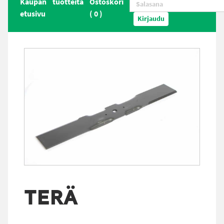
Kaupan
tuotteita
Ostoskori
etusivu
(
0
)
Kirjaudu
TERÄ