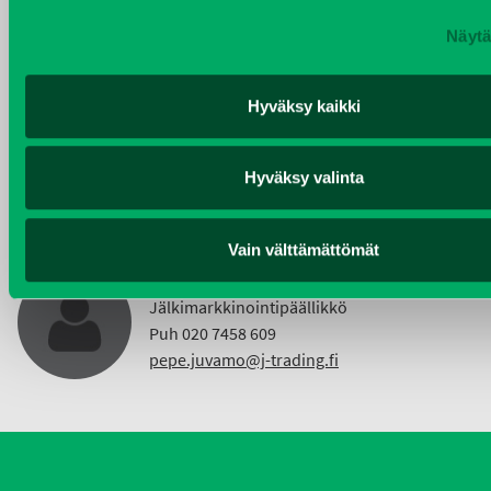
Näytä
KIMMO NUUTINEN
Hyväksy kaikki
Taajama- ja viheralueiden hoitokoneet ja
Vuokrakoneet
Puh 040 4814 189
Hyväksy valinta
etunimi.sukunimi@j-trading.fi
Vain välttämättömät
PEPE JUVAMO
Jälkimarkkinointipäällikkö
Puh 020 7458 609
pepe.juvamo@j-trading.fi