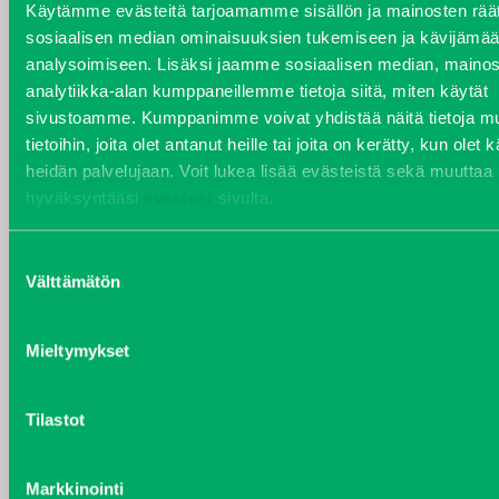
Käytämme evästeitä tarjoamamme sisällön ja mainosten räät
sosiaalisen median ominaisuuksien tukemiseen ja kävijäm
analysoimiseen. Lisäksi jaamme sosiaalisen median, mainos
analytiikka-alan kumppaneillemme tietoja siitä, miten käytät
VARAOSAT
sivustoamme. Kumppanimme voivat yhdistää näitä tietoja mu
Varaosat
tietoihin, joita olet antanut heille tai joita on kerätty, kun olet 
Puh 020 7458 686
heidän palvelujaan. Voit lukea lisää evästeistä sekä muuttaa
varaosat@j-trading.fi
hyväksyntääsi
evästeet
sivulta.
Suostumuksen
Välttämätön
valinta
HENRIK ÅVALL
Varaosamyynti
Mieltymykset
Puh 020 7458 606
henrik.avall@j-trading.fi
Tilastot
CHRISTER LÖNNBERG
Markkinointi
Varaosamyynti ja ostotoiminta