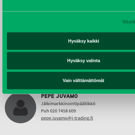
Puh 020 7458 612
christer.lonnberg@j-trading.fi
Näytä
Hyväksy kaikki
KIMMO NUUTINEN
Taajama- ja viheralueiden hoitokoneet ja
Vuokrakoneet
Hyväksy valinta
Puh 040 4814 189
etunimi.sukunimi@j-trading.fi
Vain välttämättömät
PEPE JUVAMO
Jälkimarkkinointipäällikkö
Puh 020 7458 609
pepe.juvamo@j-trading.fi