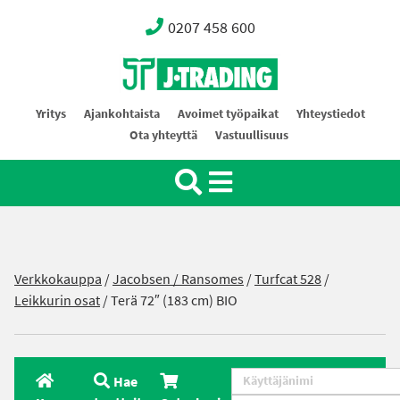
0207 458 600
Oy J-Trading Ab
Yritys
Ajankohtaista
Avoimet työpaikat
Yhteystiedot
Ota yhteyttä
Vastuullisuus
Verkkokauppa
/
Jacobsen / Ransomes
/
Turfcat 528
/
Leikkurin osat
/ Terä 72″ (183 cm) BIO
Hae