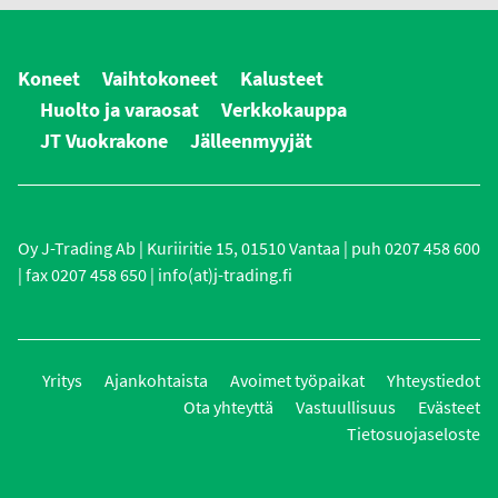
Koneet
Vaihtokoneet
Kalusteet
Huolto ja varaosat
Verkkokauppa
JT Vuokrakone
Jälleenmyyjät
Oy J-Trading Ab | Kuriiritie 15, 01510 Vantaa | puh 0207 458 600
| fax 0207 458 650 | info(at)j-trading.fi
Yritys
Ajankohtaista
Avoimet työpaikat
Yhteystiedot
Ota yhteyttä
Vastuullisuus
Evästeet
Tietosuojaseloste