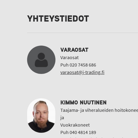
YHTEYSTIEDOT
VARAOSAT
Varaosat
Puh 020 7458 686
varaosat@j-trading.fi
KIMMO NUUTINEN
Taajama- ja viheralueiden hoitokonee
ja
Vuokrakoneet
Puh 040 4814 189