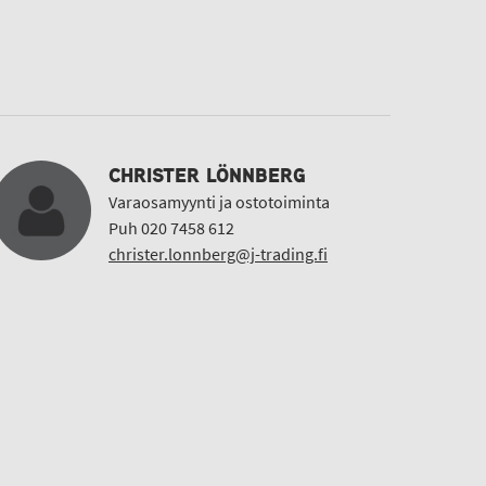
CHRISTER LÖNNBERG
Varaosamyynti ja ostotoiminta
Puh 020 7458 612
christer.lonnberg@j-trading.fi