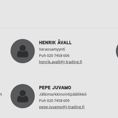
HENRIK ÅVALL
Varaosamyynti
Puh 020 7458 606
henrik.avall@j-trading.fi
PEPE JUVAMO
t
Jälkimarkkinointipäällikkö
Puh 020 7458 609
pepe.juvamo@j-trading.fi