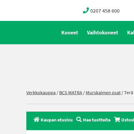
0207 458 600
Koneet
Vaihtokoneet
Ka
Verkkokauppa
/
BCS MATRA
/
Murskaimen osat
/ Terä
Kaupan etusivu
Hae tuotteita
Ostos