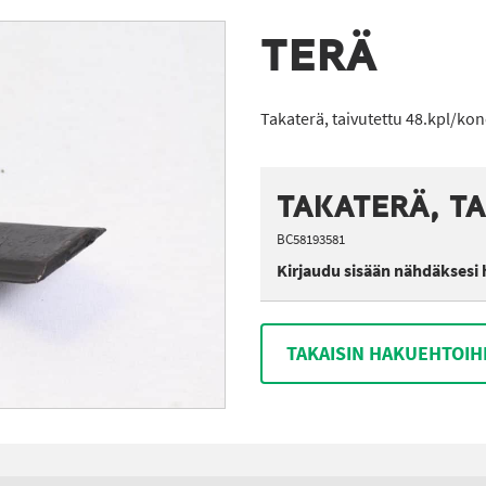
TERÄ
Takaterä, taivutettu 48.kpl/ko
TAKATERÄ, T
BC58193581
Kirjaudu sisään nähdäksesi 
TAKAISIN HAKUEHTOIH