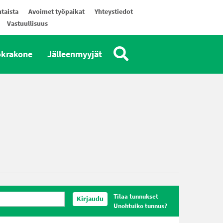
taista
Avoimet työpaikat
Yhteystiedot
Vastuullisuus
okrakone
Jälleenmyyjät
Tilaa tunnukset
Kirjaudu
Unohtuiko tunnus?