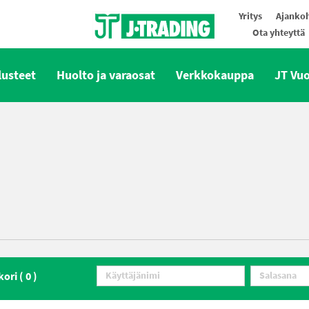
Yritys
Ajankoh
Ota yhteyttä
Oy J-Trading Ab
lusteet
Huolto ja varaosat
Verkkokauppa
JT Vu
kori (
0
)