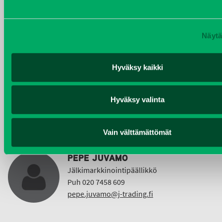
Puh 020 7458 612
christer.lonnberg@j-trading.fi
Näytä
Hyväksy kaikki
KIMMO NUUTINEN
Taajama- ja viheralueiden hoitokoneet ja
Vuokrakoneet
Hyväksy valinta
Puh 040 4814 189
etunimi.sukunimi@j-trading.fi
Vain välttämättömät
PEPE JUVAMO
Jälkimarkkinointipäällikkö
Puh 020 7458 609
pepe.juvamo@j-trading.fi