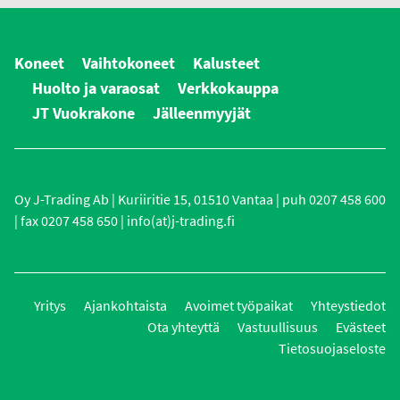
Koneet
Vaihtokoneet
Kalusteet
Huolto ja varaosat
Verkkokauppa
JT Vuokrakone
Jälleenmyyjät
Oy J-Trading Ab | Kuriiritie 15, 01510 Vantaa | puh 0207 458 600
| fax 0207 458 650 | info(at)j-trading.fi
Yritys
Ajankohtaista
Avoimet työpaikat
Yhteystiedot
Ota yhteyttä
Vastuullisuus
Evästeet
Tietosuojaseloste