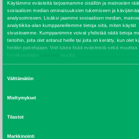
Käytämme evästeitä tarjoamamme sisällön ja mainosten räät
sosiaalisen median ominaisuuksien tukemiseen ja kävijäm
analysoimiseen. Lisäksi jaamme sosiaalisen median, mainos
analytiikka-alan kumppaneillemme tietoja siitä, miten käytät
VARAOSAT
sivustoamme. Kumppanimme voivat yhdistää näitä tietoja mu
Varaosat
tietoihin, joita olet antanut heille tai joita on kerätty, kun olet 
Puh 020 7458 686
heidän palvelujaan. Voit lukea lisää evästeistä sekä muuttaa
varaosat@j-trading.fi
hyväksyntääsi
evästeet
sivulta.
Suostumuksen
Välttämätön
valinta
HENRIK ÅVALL
Varaosamyynti
Mieltymykset
Puh 020 7458 606
henrik.avall@j-trading.fi
Tilastot
CHRISTER LÖNNBERG
Markkinointi
Varaosamyynti ja ostotoiminta