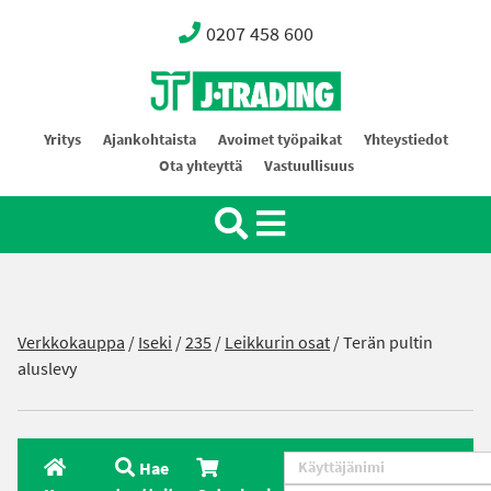
0207 458 600
Oy J-Trading Ab
Yritys
Ajankohtaista
Avoimet työpaikat
Yhteystiedot
Ota yhteyttä
Vastuullisuus
Verkkokauppa
/
Iseki
/
235
/
Leikkurin osat
/ Terän pultin
aluslevy
Hae