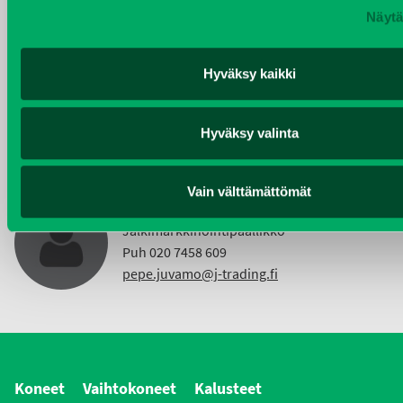
Näytä
KIMMO NUUTINEN
Taajama- ja viheralueiden hoitokoneet ja
Hyväksy kaikki
Vuokrakoneet
Puh 040 4814 189
Hyväksy valinta
etunimi.sukunimi@j-trading.fi
Vain välttämättömät
PEPE JUVAMO
Jälkimarkkinointipäällikkö
Puh 020 7458 609
pepe.juvamo@j-trading.fi
Koneet
Vaihtokoneet
Kalusteet