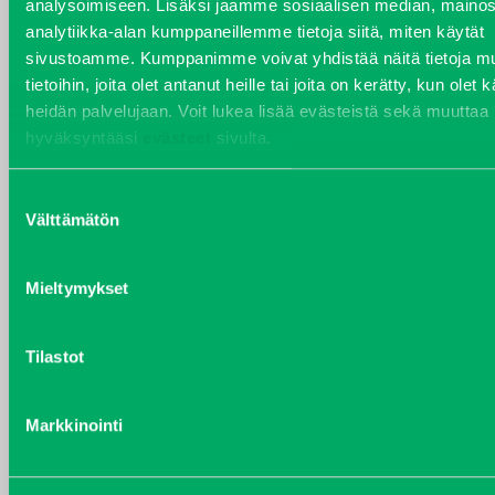
analysoimiseen. Lisäksi jaamme sosiaalisen median, mainos
VARAOSAT
analytiikka-alan kumppaneillemme tietoja siitä, miten käytät
Varaosat
sivustoamme. Kumppanimme voivat yhdistää näitä tietoja mu
Puh 020 7458 686
tietoihin, joita olet antanut heille tai joita on kerätty, kun olet 
varaosat@j-trading.fi
heidän palvelujaan. Voit lukea lisää evästeistä sekä muuttaa
hyväksyntääsi
evästeet
sivulta.
HENRIK ÅVALL
Suostumuksen
Välttämätön
valinta
Varaosamyynti
Puh 020 7458 606
henrik.avall@j-trading.fi
Mieltymykset
Tilastot
CHRISTER LÖNNBERG
Varaosamyynti ja ostotoiminta
Puh 020 7458 612
Markkinointi
christer.lonnberg@j-trading.fi