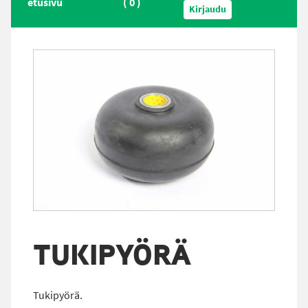
etusivu
(
0
)
Kirjaudu
TUKIPYÖRÄ
Tukipyörä.