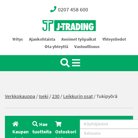
0207 458 600
Oy J-Trading Ab
Yritys
Ajankohtaista
Avoimet työpaikat
Yhteystiedot
Ota yhteyttä
Vastuullisuus
Verkkokauppa
/
Iseki
/
230
/
Leikkurin osat
/ Tukipyörä
Hae
Kaupan
tuotteita
Ostoskori