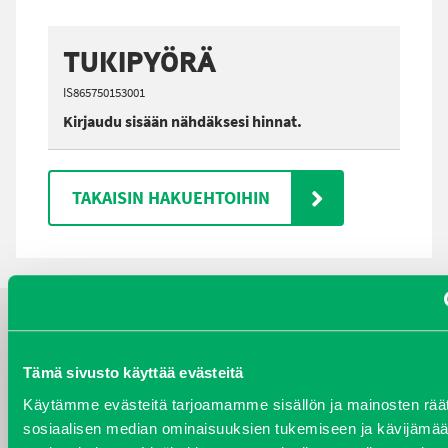
TUKIPYÖRÄ
IS865750153001
Kirjaudu sisään nähdäksesi hinnat.
TAKAISIN HAKUEHTOIHIN
YHTEYSTIEDOT
Tämä sivusto käyttää evästeitä
Käytämme evästeitä tarjoamamme sisällön ja mainosten räät
sosiaalisen median ominaisuuksien tukemiseen ja kävijäm