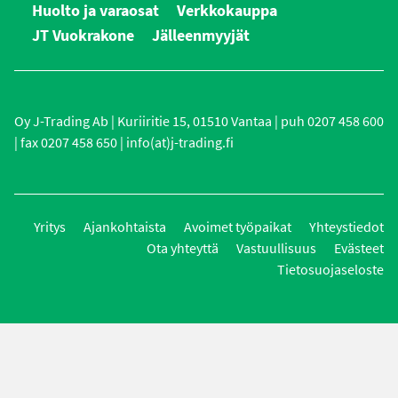
Huolto ja varaosat
Verkkokauppa
JT Vuokrakone
Jälleenmyyjät
Oy J-Trading Ab | Kuriiritie 15, 01510 Vantaa | puh 0207 458 600
| fax 0207 458 650 | info(at)j-trading.fi
Yritys
Ajankohtaista
Avoimet työpaikat
Yhteystiedot
Ota yhteyttä
Vastuullisuus
Evästeet
Tietosuojaseloste