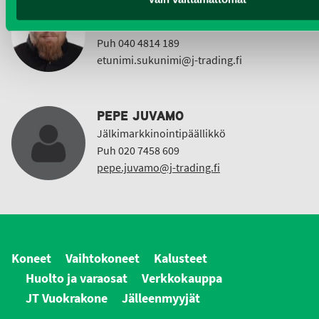
Taajama- ja viheralueiden hoitokoneet ja
Vuokrakoneet
Puh 040 4814 189
etunimi.sukunimi@j-trading.fi
PEPE JUVAMO
Jälkimarkkinointipäällikkö
Puh 020 7458 609
pepe.juvamo@j-trading.fi
Koneet
Vaihtokoneet
Kalusteet
Huolto ja varaosat
Verkkokauppa
JT Vuokrakone
Jälleenmyyjät