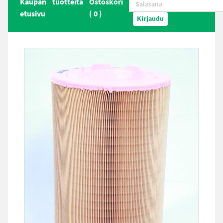
Kaupan
tuotteita
Ostoskori
etusivu
(
0
)
Kirjaudu