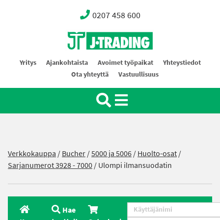
0207 458 600
Oy J-Trading Ab
Yritys
Ajankohtaista
Avoimet työpaikat
Yhteystiedot
Ota yhteyttä
Vastuullisuus
Verkkokauppa
/
Bucher
/
5000 ja 5006
/
Huolto-osat
/
Sarjanumerot 3928 - 7000
/ Ulompi ilmansuodatin
Hae