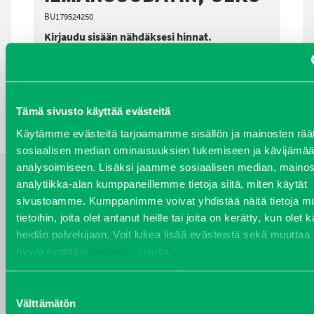
BU179524250
Kirjaudu sisään nähdäksesi hinnat.
TAKAISIN HAKUEHTOIHIN
Tämä sivusto käyttää evästeitä
Käytämme evästeitä tarjoamamme sisällön ja mainosten räät
sosiaalisen median ominaisuuksien tukemiseen ja kävijäm
analysoimiseen. Lisäksi jaamme sosiaalisen median, mainos
analytiikka-alan kumppaneillemme tietoja siitä, miten käytät
YHTEYSTIEDOT
sivustoamme. Kumppanimme voivat yhdistää näitä tietoja mu
tietoihin, joita olet antanut heille tai joita on kerätty, kun olet 
heidän palvelujaan. Voit lukea lisää evästeistä sekä muuttaa
hyväksyntääsi
evästeet
sivulta.
VARAOSAT
Varaosat
Suostumuksen
Välttämätön
Puh 020 7458 686
valinta