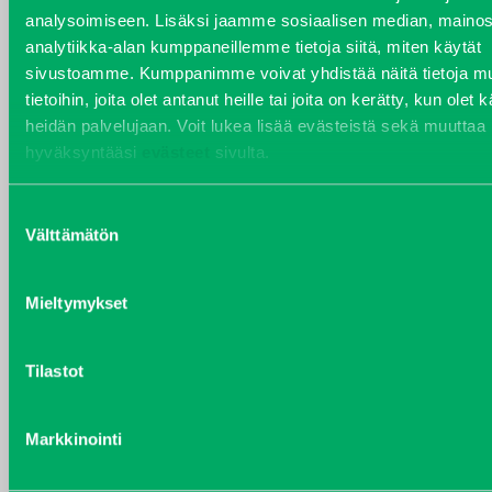
analysoimiseen. Lisäksi jaamme sosiaalisen median, mainos
VARAOSAT
analytiikka-alan kumppaneillemme tietoja siitä, miten käytät
Varaosat
sivustoamme. Kumppanimme voivat yhdistää näitä tietoja mu
Puh 020 7458 686
tietoihin, joita olet antanut heille tai joita on kerätty, kun olet 
varaosat@j-trading.fi
heidän palvelujaan. Voit lukea lisää evästeistä sekä muuttaa
hyväksyntääsi
evästeet
sivulta.
Suostumuksen
HENRIK ÅVALL
Välttämätön
valinta
Varaosamyynti
Puh 020 7458 606
Mieltymykset
henrik.avall@j-trading.fi
Tilastot
CHRISTER LÖNNBERG
Varaosamyynti ja ostotoiminta
Markkinointi
Puh 020 7458 612
christer.lonnberg@j-trading.fi