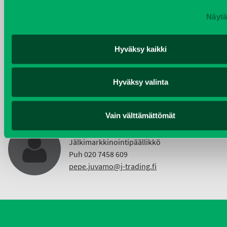
Näytä
KIMMO NUUTINEN
Hyväksy kaikki
Taajama- ja viheralueiden hoitokoneet ja
Vuokrakoneet
Puh 040 4814 189
Hyväksy valinta
etunimi.sukunimi@j-trading.fi
Vain välttämättömät
PEPE JUVAMO
Jälkimarkkinointipäällikkö
Puh 020 7458 609
pepe.juvamo@j-trading.fi