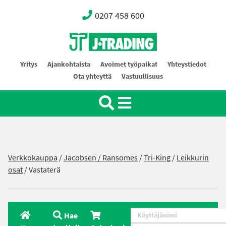
0207 458 600
Oy J-Trading Ab
Yritys
Ajankohtaista
Avoimet työpaikat
Yhteystiedot
Ota yhteyttä
Vastuullisuus
Verkkokauppa
/
Jacobsen / Ransomes
/
Tri-King
/
Leikkurin
osat
/ Vastaterä
Hae