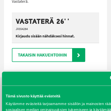
Vastaterä.
VASTATERÄ 26''
JA554284
Kirjaudu sisään nähdäksesi hinnat.
TAKAISIN HAKUEHTOIHIN
YHTEYSTIEDOT
Tämä sivusto käyttää evästeitä
Käytämme evästeitä tarjoamamme sisällön ja mainosten räät
sosiaalisen median ominaisuuksien tukemiseen ja kävijäm