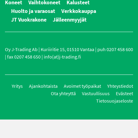
Koneet
Vaihtokoneet
Kalusteet
Huolto ja varaosat
Verkkokauppa
JT Vuokrakone
Jälleenmyyjät
Oy J-Trading Ab | Kuriiritie 15, 01510 Vantaa | puh 0207 458 600
| fax 0207 458 650 | info(at)j-trading.fi
Yritys
Ajankohtaista
Avoimet työpaikat
Yhteystiedot
Ota yhteyttä
Vastuullisuus
Evästeet
Tietosuojaseloste